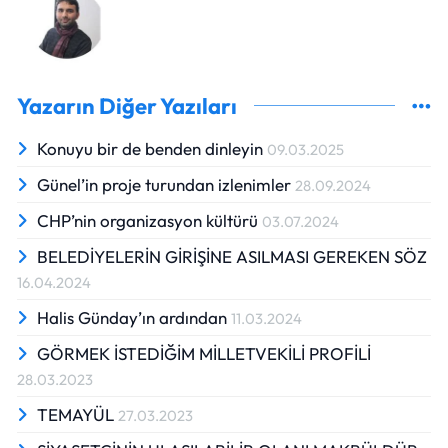
Yazarın Diğer Yazıları
Konuyu bir de benden dinleyin
09.03.2025
Günel’in proje turundan izlenimler
28.09.2024
CHP’nin organizasyon kültürü
03.07.2024
BELEDİYELERİN GİRİŞİNE ASILMASI GEREKEN SÖZ
16.04.2024
Halis Günday’ın ardından
11.03.2024
GÖRMEK İSTEDİĞİM MİLLETVEKİLİ PROFİLİ
28.03.2023
TEMAYÜL
27.03.2023