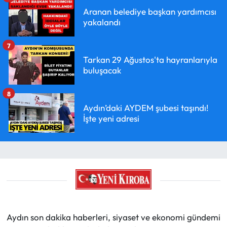
Aranan belediye başkan yardımcısı
yakalandı
7
Tarkan 29 Ağustos'ta hayranlarıyla
buluşacak
8
Aydın’daki AYDEM şubesi taşındı!
İşte yeni adresi
Aydın son dakika haberleri, siyaset ve ekonomi gündemi