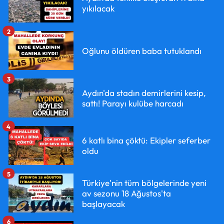
yıkılacak
2
Oğlunu öldüren baba tutuklandı
3
Aydın'da stadın demirlerini kesip,
sattı! Parayı kulübe harcadı
4
6 katlı bina çöktü: Ekipler seferber
oldu
5
Türkiye'nin tüm bölgelerinde yeni
av sezonu 18 Ağustos'ta
başlayacak
6