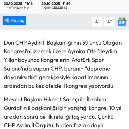
20.10.2025 - 11:16
20.10.2025 - 11:19
YAYINLANMA
GÜNCELLEME
MAGAZİN
Paylaş
-
+
A
A
SAĞLIK
SİYASET
Dün CHP Aydın İl Başkanlığı’nın 39’uncu Olağan
Kongresi’ni izlemek üzere Aymira Otel’deydim.
SPOR
Yıllar boyunca kongrelerini Atatürk Spor
Salonu’nda yapan CHP, buranın “depreme
TARIM
dayanıksızlık” gerekçesiyle kapatılmasının
TURİZM
ardından bu kez otelde il kongresi yapıyordu.
YAŞAM
Mevcut Başkan Hikmet Saatçı ile İbrahim
Gürdal’ın il başkanlığı için yarıştığı kongre, 10 yıl
RESMİ İLANLAR
aradan sonra bir ilk niteliği taşıyordu. Çünkü
CHP Aydın İl Örgütü, birden fazla adaylı
HABER İLAN