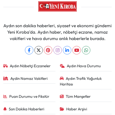
MAGAZİN
SAĞLIK
Aydın son dakika haberleri, siyaset ve ekonomi gündemi
Yeni Kıroba'da. Aydın haber, nöbetçi eczane, namaz
SİYASET
vakitleri ve hava durumu anlık haberlerle burada.
SPOR
TARIM
Aydın Nöbetçi Eczaneler
Aydın Hava Durumu
TURİZM
Aydin Namaz Vakitleri
Aydın Trafik Yoğunluk
Haritası
YAŞAM
Puan Durumu ve Fikstür
Tüm Manşetler
RESMİ İLANLAR
Son Dakika Haberleri
Haber Arşivi
HABER İLAN