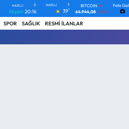
Foto Gal
BITCOIN
°
39
Akşam
20:16
64.944,08
-0.18
DOLAR
SPOR
SAĞLIK
RESMİ İLANLAR
47,7436
0.18
EURO
55,2510
0.32
STERLİN
64,4811
0.38
GRAM ALTIN
6660.55
0.03
BİST100
13.779
-14