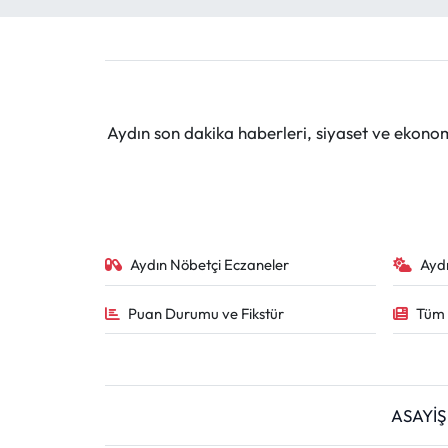
MAGAZİN
SAĞLIK
Aydın son dakika haberleri, siyaset ve ekono
SİYASET
SPOR
TARIM
Aydın Nöbetçi Eczaneler
Ayd
TURİZM
Puan Durumu ve Fikstür
Tüm 
YAŞAM
RESMİ İLANLAR
ASAYİŞ
HABER İLAN