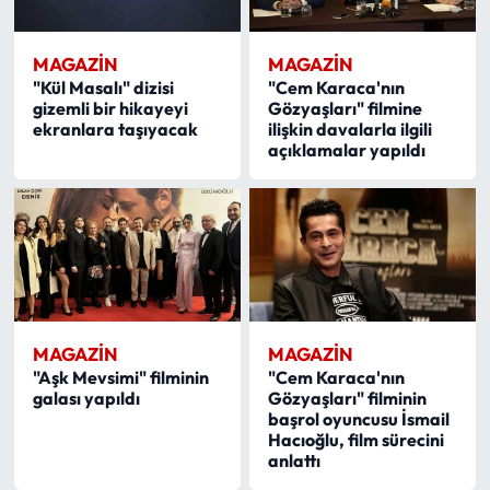
MAGAZİN
MAGAZİN
"Kül Masalı" dizisi
"Cem Karaca'nın
gizemli bir hikayeyi
Gözyaşları" filmine
ekranlara taşıyacak
ilişkin davalarla ilgili
açıklamalar yapıldı
MAGAZİN
MAGAZİN
"Aşk Mevsimi" filminin
"Cem Karaca'nın
galası yapıldı
Gözyaşları" filminin
başrol oyuncusu İsmail
Hacıoğlu, film sürecini
anlattı