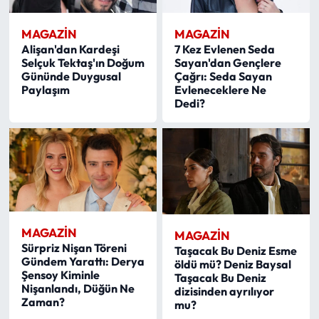
MAGAZİN
MAGAZİN
Alişan'dan Kardeşi
7 Kez Evlenen Seda
Selçuk Tektaş'ın Doğum
Sayan'dan Gençlere
Gününde Duygusal
Çağrı: Seda Sayan
Paylaşım
Evleneceklere Ne
Dedi?
MAGAZİN
MAGAZİN
Sürpriz Nişan Töreni
Taşacak Bu Deniz Esme
Gündem Yarattı: Derya
öldü mü? Deniz Baysal
Şensoy Kiminle
Taşacak Bu Deniz
Nişanlandı, Düğün Ne
dizisinden ayrılıyor
Zaman?
mu?