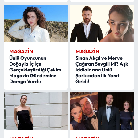
MAGAZİN
MAGAZİN
Ünlü Oyuncunun
Sinan Akçıl ve Merve
Doğayla İç İçe
Çağıran Sevgili Mi? Aşk
Gerçekleştirdiği Çekim
İddialarına Ünlü
Magazin Gündemine
Şarkıcıdan İlk Yanıt
Damga Vurdu
Geldi!