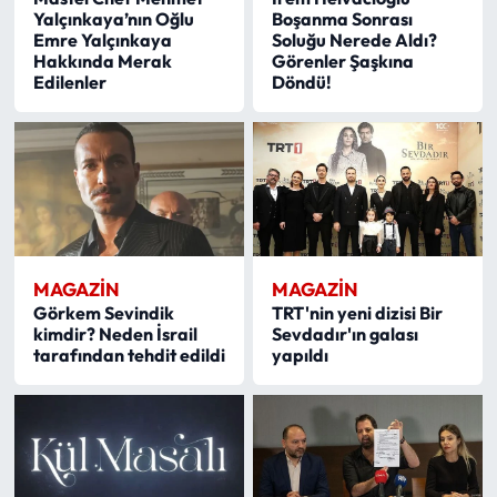
Yalçınkaya’nın Oğlu
Boşanma Sonrası
Emre Yalçınkaya
Soluğu Nerede Aldı?
Hakkında Merak
Görenler Şaşkına
Edilenler
Döndü!
MAGAZİN
MAGAZİN
Görkem Sevindik
TRT'nin yeni dizisi Bir
kimdir? Neden İsrail
Sevdadır'ın galası
tarafından tehdit edildi
yapıldı