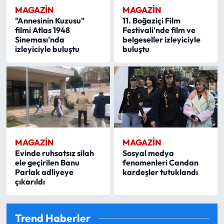
MAGAZİN
MAGAZİN
"Annesinin Kuzusu"
11. Boğaziçi Film
filmi Atlas 1948
Festivali'nde film ve
Sineması'nda
belgeseller izleyiciyle
izleyiciyle buluştu
buluştu
MAGAZİN
MAGAZİN
Evinde ruhsatsız silah
Sosyal medya
ele geçirilen Banu
fenomenleri Candan
Parlak adliyeye
kardeşler tutuklandı
çıkarıldı
Trend Haberler