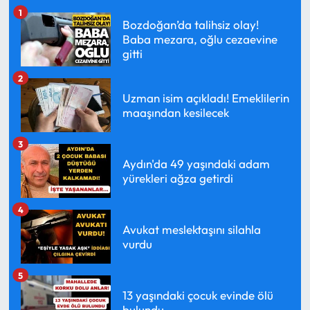
1
Bozdoğan’da talihsiz olay!
Baba mezara, oğlu cezaevine
gitti
2
Uzman isim açıkladı! Emeklilerin
maaşından kesilecek
3
Aydın'da 49 yaşındaki adam
yürekleri ağza getirdi
4
Avukat meslektaşını silahla
vurdu
5
13 yaşındaki çocuk evinde ölü
bulundu