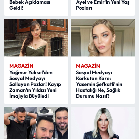
Bebek Açıklaması
Ayel ve Emir'in Yeni Yaş
Geldi!
Pozları
MAGAZİN
MAGAZİN
Yağmur Yüksel'den
Sosyal Medyayı
Sosyal Medyayı
Korkutan Kare:
Sallayan Pozlar! Kayıp
Yasemin Şefkatli'nin
Zaman'ın Yıldızı Yeni
Hastalığı Ne, Sağlık
İmajıyla Büyüledi
Durumu Nasıl?