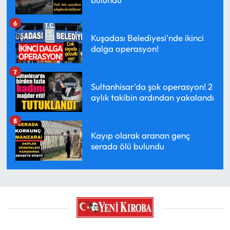
6
Kuşadası Belediyesi'nde ikinci
dalga operasyon!
7
Sultanhisar'da şok operasyon! 2
aylık takibin ardından yakalandı
8
Kayıp olarak aranan genç
serada ölü bulundu