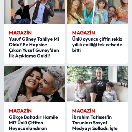
MAGAZİN
MAGAZİN
Yusuf Güney Tahliye Mi
Ünlü oyuncu çiftin sekiz
Oldu? Ev Hapsine
yıllık evliliği tek celsede
Çıkan Yusuf Güney'den
bitti
İlk Açıklama Geldi!
MAGAZİN
MAGAZİN
Gökçe Bahadır Hamile
İbrahim Tatlıses'in
Mi? Ünlü Çiftten
Torunları Sosyal
Heyecanlandıran
Medyayı Salladı: İşte