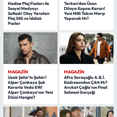
Hadise Plaj Pozları ile
Tarkan'dan Üzen
Sosyal Medyayı
Dünya Kupası Kararı!
Salladı! Olay Yaratan
Yeni Milli Takım Marşı
Plaj Stili ve İddialı
Yapacak Mı?
Pozlar
MAGAZİN
MAGAZİN
Uzak Şehir'in Şahin'i
Afra Saraçoğlu A.B.İ.
Alper Çankaya Şok
Kadrosundan Çıktı Mı?
Kararla Veda Etti!
Avukat Çağla'nın Final
Alper Çankaya'nın Yeni
Sahnesi Gerçeği
Dizisi Hangisi?