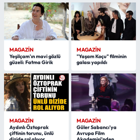
MAGAZİN
MAGAZİN
Yeşilçam'ın mavi gözlü
"Yaşam Koçu" filminin
güzeli: Fatma Girik
galası yapıldı
MAGAZİN
MAGAZİN
Aydınlı Öztoprak
Güler Sabancı'ya
çiftinin torunu, ünlü
Avrupa Film
dizide rol alıyor
Akademisi'nden