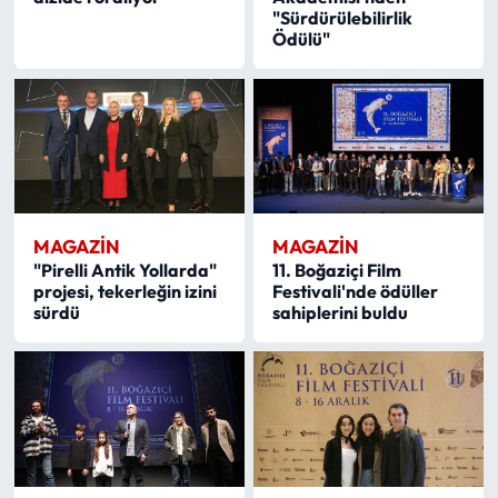
"Sürdürülebilirlik
Ödülü"
MAGAZİN
MAGAZİN
"Pirelli Antik Yollarda"
11. Boğaziçi Film
projesi, tekerleğin izini
Festivali'nde ödüller
sürdü
sahiplerini buldu