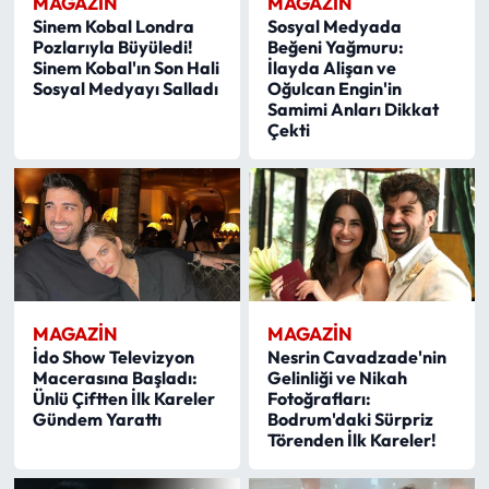
MAGAZİN
MAGAZİN
Sinem Kobal Londra
Sosyal Medyada
Pozlarıyla Büyüledi!
Beğeni Yağmuru:
Sinem Kobal'ın Son Hali
İlayda Alişan ve
Sosyal Medyayı Salladı
Oğulcan Engin'in
Samimi Anları Dikkat
Çekti
MAGAZİN
MAGAZİN
İdo Show Televizyon
Nesrin Cavadzade'nin
Macerasına Başladı:
Gelinliği ve Nikah
Ünlü Çiftten İlk Kareler
Fotoğrafları:
Gündem Yarattı
Bodrum'daki Sürpriz
Törenden İlk Kareler!