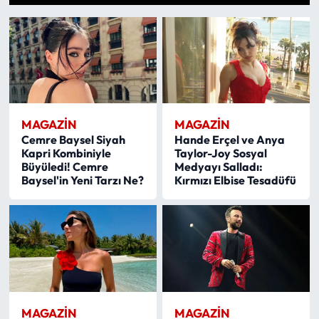
1
2
3
4
5
6
7
8
9
10
MAGAZİN
SAĞLIK
SİYASET
MAGAZİN
MAGAZİN
SPOR
Cemre Baysel Siyah
Hande Erçel ve Anya
Kapri Kombiniyle
Taylor-Joy Sosyal
Büyüledi! Cemre
Medyayı Salladı:
TARIM
Baysel'in Yeni Tarzı Ne?
Kırmızı Elbise Tesadüfü
TURİZM
YAŞAM
RESMİ İLANLAR
MAGAZİN
MAGAZİN
HABER İLAN