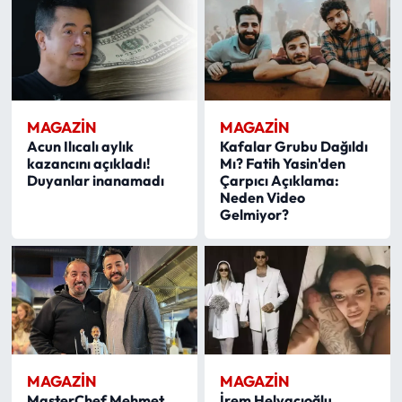
MAGAZİN
MAGAZİN
Acun Ilıcalı aylık
Kafalar Grubu Dağıldı
kazancını açıkladı!
Mı? Fatih Yasin'den
Duyanlar inanamadı
Çarpıcı Açıklama:
Neden Video
Gelmiyor?
MAGAZİN
MAGAZİN
MasterChef Mehmet
İrem Helvacıoğlu