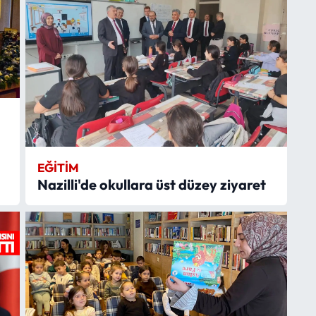
EĞITIM
Nazilli'de okullara üst düzey ziyaret