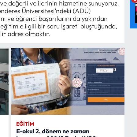
 ve değerli velilerinin hizmetine sunuyoruz.
nderes Üniversitesi'ndeki (ADÜ)
nı ve öğrenci başarılarını da yakından
ğitimle ilgili bir soru işareti oluştuğunda,
lir adres olmaktır.
EĞITIM
E-okul 2. dönem ne zaman