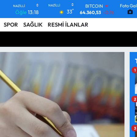
Foto Gal
DOLAR
°
33
Öğle
13:18
47,7143
0.16
EURO
SPOR
SAĞLIK
RESMİ İLANLAR
55,0317
-0.02
STERLİN
64,2463
0.07
GRAM ALTIN
6574.81
1.44
BİST100
13.887
64
BITCOIN
1
64.360,53
-0.76
2
3