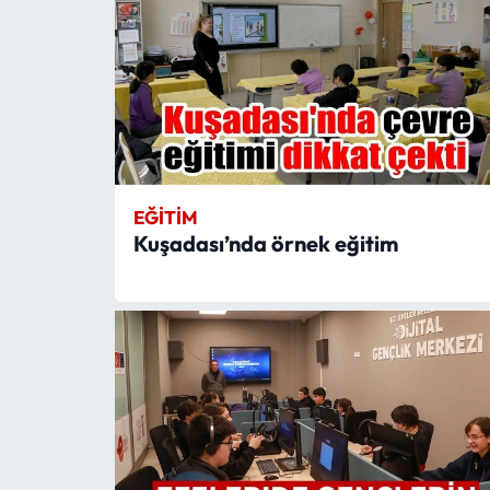
EĞITIM
Kuşadası’nda örnek eğitim