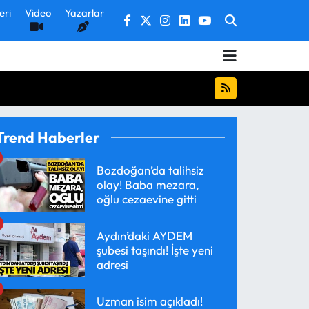
eri
Video
Yazarlar
Trend Haberler
Bozdoğan’da talihsiz
olay! Baba mezara,
oğlu cezaevine gitti
Aydın’daki AYDEM
şubesi taşındı! İşte yeni
adresi
Uzman isim açıkladı!