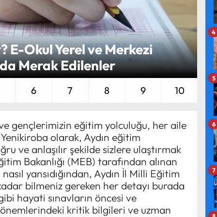
4
ır? E-Okul Yerel ve Merkezi
nda Merak Edilenler
5
6
7
8
9
10
e gençlerimizin eğitim yolculuğu, her aile
6
Yenikiroba olarak, Aydın eğitim
ru ve anlaşılır şekilde sizlere ulaştırmak
 Eğitim Bakanlığı (MEB) tarafından alınan
7
 nasıl yansıdığından, Aydın İl Milli Eğitim
kadar bilmeniz gereken her detayı burada
gibi hayati sınavların öncesi ve
önemlerindeki kritik bilgileri ve uzman
8