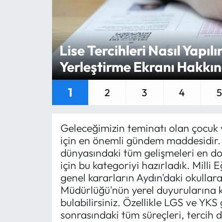
MAGAZİN
SAĞLIK
Lise Tercihleri Nasıl Yapıl
Yerleştirme Ekranı Hakkı
SİYASET
1
2
3
4
5
SPOR
TARIM
Geleceğimizin teminatı olan çocuk v
için en önemli gündem maddesidir. 
TURİZM
dünyasındaki tüm gelişmeleri en doğ
için bu kategoriyi hazırladık. Milli
YAŞAM
genel kararların Aydın'daki okullara
Müdürlüğü'nün yerel duyurularına 
RESMİ İLANLAR
bulabilirsiniz. Özellikle LGS ve YKS 
sonrasındaki tüm süreçleri, tercih d
HABER İLAN