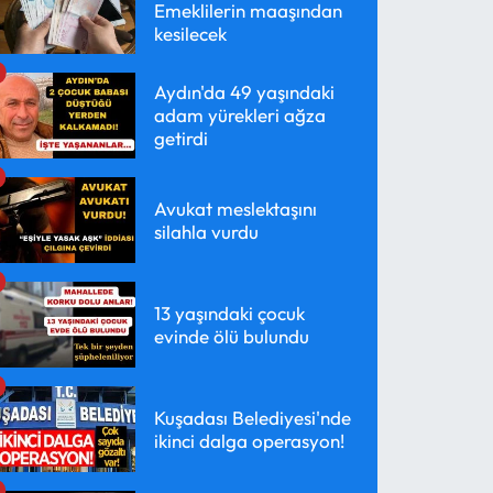
Emeklilerin maaşından
kesilecek
Aydın'da 49 yaşındaki
adam yürekleri ağza
getirdi
Avukat meslektaşını
silahla vurdu
13 yaşındaki çocuk
evinde ölü bulundu
Kuşadası Belediyesi'nde
ikinci dalga operasyon!