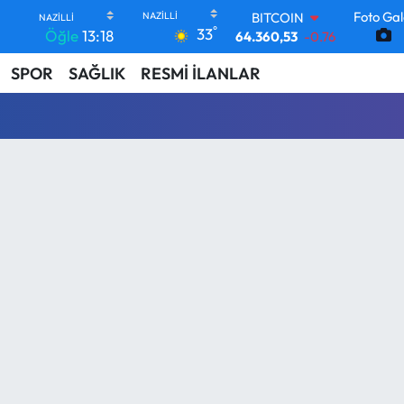
Foto Gal
BITCOIN
°
33
Öğle
13:18
64.360,53
-0.76
DOLAR
SPOR
SAĞLIK
RESMİ İLANLAR
47,7143
0.16
EURO
55,0317
-0.02
STERLİN
64,2463
0.07
GRAM ALTIN
6574.81
1.44
BİST100
13.887
64