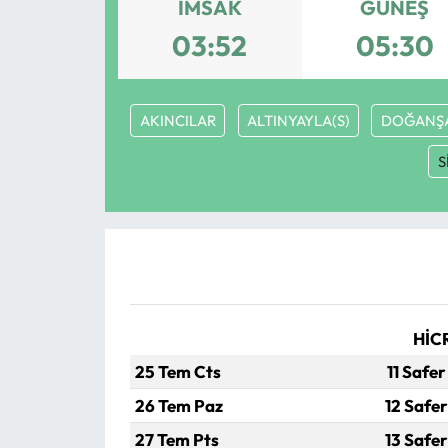
İMSAK
GÜNEŞ
MAGAZİN
03:52
05:30
SAĞLIK
AKINCILAR
ALTINYAYLA(S)
DOĞANŞ
SİYASET
S
SPOR
TARIM
TURİZM
HİC
YAŞAM
25 Tem Cts
11 Safer
RESMİ İLANLAR
26 Tem Paz
12 Safer
27 Tem Pts
13 Safer
HABER İLAN