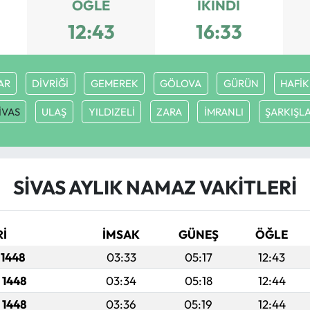
ÖĞLE
İKINDI
12:43
16:33
AR
DİVRİĞİ
GEMEREK
GÖLOVA
GÜRÜN
HAFİK
İVAS
ULAŞ
YILDIZELİ
ZARA
İMRANLI
ŞARKIŞL
SİVAS AYLIK NAMAZ VAKITLERI
Rİ
İMSAK
GÜNEŞ
ÖĞLE
 1448
03:33
05:17
12:43
 1448
03:34
05:18
12:44
 1448
03:36
05:19
12:44