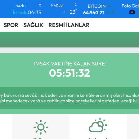
Foto Gal
BITCOIN
°
23
İmsak
04:35
64.960,21
0.87
DOLAR
SPOR
SAĞLIK
RESMİ İLANLAR
47,7436
0.18
EURO
55,2510
0.32
STERLİN
64,4811
0.38
GRAM ALTIN
İMSAK VAKTINE KALAN SÜRE
6648.99
2.59
05:51:32
BİST100
13.773
-19
şey bulunursa sevâbı hak eder ve imanını kemâle erdirmiş olur: İnsanlar
ini menedecek verâ ve cahilin cahilce hareketlerini defedebileceği hili