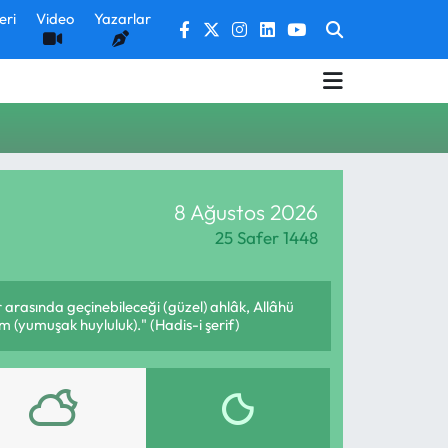
eri
Video
Yazarlar
8 Ağustos 2026
25 Safer 1448
 arasında geçinebileceği (güzel) ahlâk, Allâhü
m (yumuşak huyluluk)." (Hadis-i şerif)