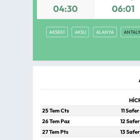
04:30
06:01
MAGAZİN
SAĞLIK
AKSEKİ
AKSU
ALANYA
ANTAL
SİYASET
SPOR
TARIM
TURİZM
HİC
YAŞAM
25 Tem Cts
11 Safer
26 Tem Paz
12 Safer
RESMİ İLANLAR
27 Tem Pts
13 Safer
HABER İLAN