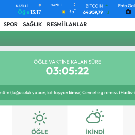
Foto Gal
BITCOIN
°
35
Öğle
13:17
64.959,79
1.11
DOLAR
SPOR
SAĞLIK
RESMİ İLANLAR
47,7436
0.18
EURO
55,2510
0.32
STERLİN
64,4811
0.38
GRAM ALTIN
ÖĞLE VAKTINE KALAN SÜRE
6660.55
0.03
03:05:22
BİST100
13.779
-14
m (koğuculuk yapan, laf taşıyan kimse) Cennet'e giremez. (Hadis-i 
ÖĞLE
İKINDI