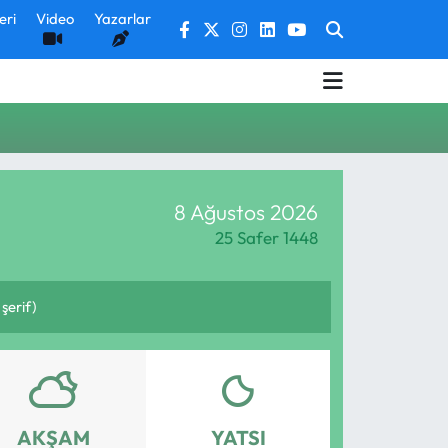
eri
Video
Yazarlar
8 Ağustos 2026
25 Safer 1448
şerif)
AKŞAM
YATSI