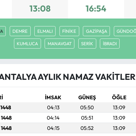
13:08
16:54
YA
DEMRE
ELMALI
FİNİKE
GAZİPAŞA
GÜNDOĞ
KUMLUCA
MANAVGAT
SERİK
İBRADI
ANTALYA AYLIK NAMAZ VAKITLER
Rİ
İMSAK
GÜNEŞ
ÖĞLE
 1448
04:13
05:50
13:09
 1448
04:14
05:51
13:09
 1448
04:15
05:52
13:09