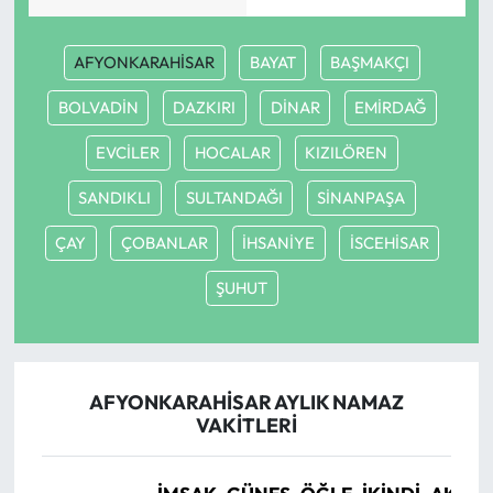
AFYONKARAHİSAR
BAYAT
BAŞMAKÇI
BOLVADİN
DAZKIRI
DİNAR
EMİRDAĞ
EVCİLER
HOCALAR
KIZILÖREN
SANDIKLI
SULTANDAĞI
SİNANPAŞA
ÇAY
ÇOBANLAR
İHSANİYE
İSCEHİSAR
ŞUHUT
AFYONKARAHİSAR AYLIK NAMAZ
VAKITLERI