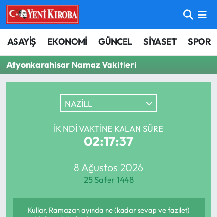
ASAYİŞ
Aydın Nöbetçi Eczaneler
ASAYİŞ
EKONOMİ
GÜNCEL
SİYASET
SPOR
BİLİM-TEKNOLOJİ
Aydın Hava Durumu
Afyonkarahisar Namaz Vakitleri
ÇEVRE
Aydin Namaz Vakitleri
NAZİLLİ
DÜNYA
Aydın Trafik Yoğunluk Haritası
İKINDI VAKTINE KALAN SÜRE
EĞİTİM
Süper Lig Puan Durumu ve Fikstür
02:17:37
EKONOMİ
Tüm Manşetler
8 Ağustos 2026
25 Safer 1448
GÜNCEL
Son Dakika Haberleri
GÜNDEM
Haber Arşivi
Kullar, Ramazan ayında ne (kadar sevap ve fazilet)