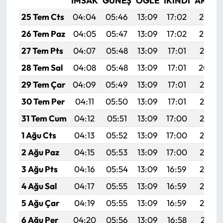
İMSAK
GÜNEŞ
ÖĞLE
İKINDI
AKŞA
25 Tem Cts
04:04
05:46
13:09
17:02
20:23
26 Tem Paz
04:05
05:47
13:09
17:02
20:22
27 Tem Pts
04:07
05:48
13:09
17:01
20:21
28 Tem Sal
04:08
05:48
13:09
17:01
20:20
29 Tem Çar
04:09
05:49
13:09
17:01
20:19
30 Tem Per
04:11
05:50
13:09
17:01
20:19
31 Tem Cum
04:12
05:51
13:09
17:00
20:18
1 Ağu Cts
04:13
05:52
13:09
17:00
20:17
2 Ağu Paz
04:15
05:53
13:09
17:00
20:16
3 Ağu Pts
04:16
05:54
13:09
16:59
20:15
4 Ağu Sal
04:17
05:55
13:09
16:59
20:14
5 Ağu Çar
04:19
05:55
13:09
16:59
20:12
6 Ağu Per
04:20
05:56
13:09
16:58
20:11