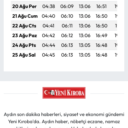
20 Ağu Per
04:38
06:09
13:06
16:51
19:54
21 Ağu Cum
04:40
06:10
13:06
16:50
19:52
22 Ağu Cts
04:41
06:11
13:06
16:50
19:51
23 Ağu Paz
04:42
06:12
13:06
16:49
19:50
24 Ağu Pts
04:44
06:13
13:05
16:48
19:48
25 Ağu Sal
04:45
06:13
13:05
16:48
19:47
Aydın son dakika haberleri, siyaset ve ekonomi gündemi
Yeni Kıroba'da. Aydın haber, nöbetçi eczane, namaz