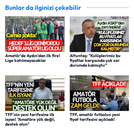
Bunlar da ilginizi çekebilir
Amatör'de Aydın'dan ilk fire!
Altuntaş: "Kulüplerimiz bu
Lige katılmayacaklar
fiyatlar karşısında çok zor
durumda kalmıştır"
TFF'nin yeni tarifesine ilk
TFF, amatör futbolun yeni
isyan! "Amatöre yük değil,
fiyat tarifesini açıkladı!
destek olun"