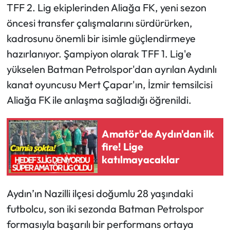
TFF 2. Lig ekiplerinden Aliağa FK, yeni sezon
öncesi transfer çalışmalarını sürdürürken,
kadrosunu önemli bir isimle güçlendirmeye
hazırlanıyor. Şampiyon olarak TFF 1. Lig'e
yükselen Batman Petrolspor'dan ayrılan Aydınlı
kanat oyuncusu Mert Çapar'ın, İzmir temsilcisi
Aliağa FK ile anlaşma sağladığı öğrenildi.
Amatör'de Aydın'dan ilk
fire! Lige
katılmayacaklar
Aydın’ın Nazilli ilçesi doğumlu 28 yaşındaki
futbolcu, son iki sezonda Batman Petrolspor
formasıyla başarılı bir performans ortaya