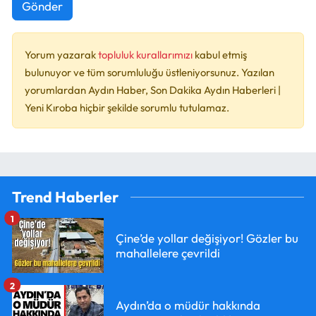
Gönder
Yorum yazarak
topluluk kurallarımızı
kabul etmiş
bulunuyor ve tüm sorumluluğu üstleniyorsunuz. Yazılan
yorumlardan Aydın Haber, Son Dakika Aydın Haberleri |
Yeni Kıroba hiçbir şekilde sorumlu tutulamaz.
Trend Haberler
1
Çine’de yollar değişiyor! Gözler bu
mahallelere çevrildi
2
Aydın’da o müdür hakkında