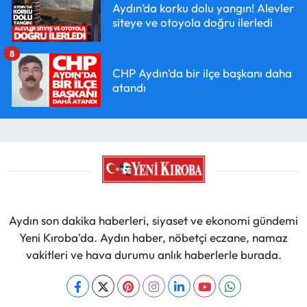
Aydın’da korku dolu yangın! Alevler
siteye ve otoyola doğru ilerledi
8
CHP Aydın’da bir ilçe başkanı daha
atandı
Aydın son dakika haberleri, siyaset ve ekonomi gündemi
Yeni Kıroba'da. Aydın haber, nöbetçi eczane, namaz
vakitleri ve hava durumu anlık haberlerle burada.