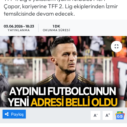
Çapar, kariyerine TFF 2. Lig ekiplerinden İzmir
MAGAZİN
temsilcisinde devam edecek.
SAĞLIK
03.06.2026 - 18:23
1 DK
YAYINLANMA
OKUNMA SÜRESI
SİYASET
SPOR
TARIM
TURİZM
YAŞAM
RESMİ İLANLAR
Paylaş
-
+
A
A
HABER İLAN