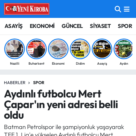
ASAYİŞ
Aydın Nöbetçi Eczaneler
ASAYİŞ
EKONOMİ
GÜNCEL
SİYASET
SPOR
BİLİM-TEKNOLOJİ
Aydın Hava Durumu
ÇEVRE
Aydin Namaz Vakitleri
Nazilli
Buharkent
Ekonomi
Didim
Asayiş
Aydın
DÜNYA
Aydın Trafik Yoğunluk Haritası
HABERLER
SPOR
EĞİTİM
Süper Lig Puan Durumu ve Fikstür
Aydınlı futbolcu Mert
EKONOMİ
Tüm Manşetler
Çapar'ın yeni adresi belli
oldu
GÜNCEL
Son Dakika Haberleri
Batman Petrolspor ile şampiyonluk yaşayarak
GÜNDEM
Haber Arşivi
TFF 1. Lig'e yükselen Aydınlı futbolcu Mert