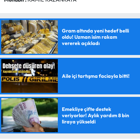
Gram altında yeni hedef belli
oldu! Uzman isim rakam
vererek açıkladı
Aile içi tartışma faciayla bitti!
Emekliye çifte destek
veriyorlar! Aylık yardım 8 bin
liraya yükseldi