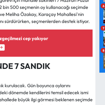
örevi için mahalle sakinleri 7 Haziran Pazar
6
 2 bin 500 seçmenin oy kullanacağı seçimde
cı ve Meliha Özakay, Karaçay Mahallesi'nin
ını sürdürürken, seçmenlerden destek istiyor.
7
zgeçilmezi cep yakıyor
8
'NDE 7 SANDIK
ndık kurulacak. Gün boyunca oylarını
deki dönemde kendilerini temsil edecek ismi
Mahallede büyük ilgi görmesi beklenen seçimde