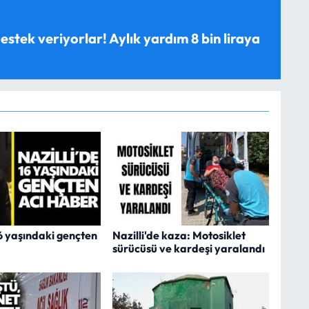
estek veriyorlar! Aylık yardım 8 bin liraya
16 yaşındaki gençten
Nazilli'de kaza: Motosiklet
sürücüsü ve kardeşi yaralandı