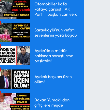
Otomobiller kafa
kafaya çarpıştı: AK
Parti'li başkan can verdi
Sarayköylü'nün vefatı
sevenlerini yasa boğdu
Aydın’da o müdür
hakkında soruşturma
başlatıldı!
Aydınlı başkanı üzen
ölüm!
Bakan Yumaklı'dan
çiftçilere müjde