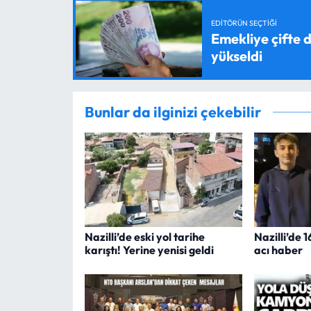
EDITÖRÜN SEÇTIĞI
Emekliye çifte d
yükseldi
Bunlar da ilginizi çekebilir
Nazilli’de eski yol tarihe
Nazilli’de 
karıştı! Yerine yenisi geldi
acı haber