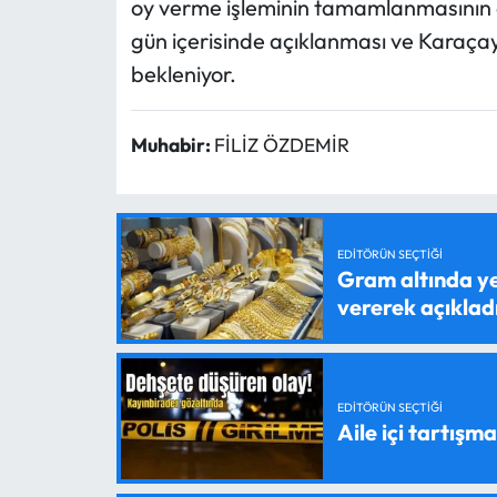
oy verme işleminin tamamlanmasının 
gün içerisinde açıklanması ve Karaçay 
bekleniyor.
Muhabir:
FİLİZ ÖZDEMİR
EDITÖRÜN SEÇTIĞI
Gram altında ye
vererek açıklad
EDITÖRÜN SEÇTIĞI
Aile içi tartışma