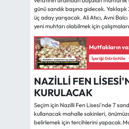
vefatının ardından boşalan muhtarlık g
günü sandık başına gidecek. Yaklaşık
üç aday yarışacak. Ali Atıcı, Avni Bal
yeni muhtarı olabilmek için çalışmalar
Mutfakların va
İçeriği Görüntüle
NAZİLLİ FEN LİSESİ
KURULACAK
Seçim için Nazilli Fen Lisesi'nde 7 sa
kullanacak mahalle sakinleri, önümüz
belirlemek için tercihlerini yapacak.