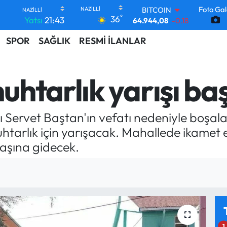
64.944,08
-0.18
Foto Gal
DOLAR
°
36
Yatsı
21:43
47,7436
0.18
EURO
SPOR
SAĞLIK
RESMİ İLANLAR
55,2510
0.32
STERLİN
64,4811
0.38
htarlık yarışı baş
GRAM ALTIN
6660.55
0.03
BİST100
13.779
-14
 Servet Baştan'ın vefatı nedeniyle boşalan
tarlık için yarışacak. Mahallede ikamet 
başına gidecek.
1