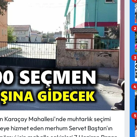
2
3
4
5
an Karaçay Mahallesi'nde muhtarlık seçimi
lleye hizmet eden merhum Servet Baştan'ın