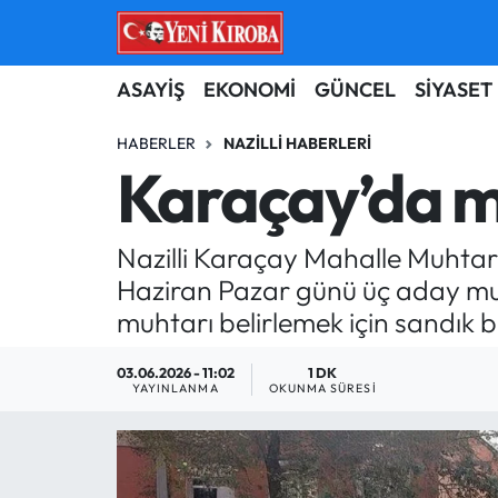
ASAYİŞ
Aydın Nöbetçi Eczaneler
ASAYİŞ
EKONOMİ
GÜNCEL
SİYASET
BİLİM-TEKNOLOJİ
Aydın Hava Durumu
HABERLER
NAZILLI HABERLERI
Karaçay’da mu
ÇEVRE
Aydin Namaz Vakitleri
Nazilli Karaçay Mahalle Muhtarı
DÜNYA
Aydın Trafik Yoğunluk Haritası
Haziran Pazar günü üç aday muh
EĞİTİM
Süper Lig Puan Durumu ve Fikstür
muhtarı belirlemek için sandık 
EKONOMİ
Tüm Manşetler
03.06.2026 - 11:02
1 DK
YAYINLANMA
OKUNMA SÜRESI
GÜNCEL
Son Dakika Haberleri
GÜNDEM
Haber Arşivi