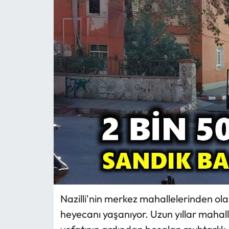
MAGAZİN
SAĞLIK
SİYASET
SPOR
TARIM
TURİZM
YAŞAM
Nazilli'nin merkez mahallelerinden ol
RESMİ İLANLAR
heyecanı yaşanıyor. Uzun yıllar maha
HABER İLAN