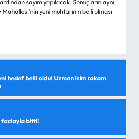
ardından sayım yapılacak. Sonuçların aynı
Mahallesi'nin yeni muhtarının belli olması
ni hedef belli oldu! Uzman isim rakam
ı
 faciayla bitti!