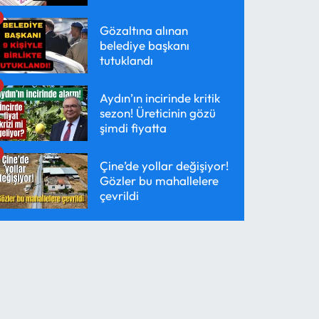
Gözaltına alınan
belediye başkanı
tutuklandı
Aydın’ın incirinde kritik
sezon! Üreticinin gözü
şimdi fiyatta
Çine’de yollar değişiyor!
Gözler bu mahallelere
çevrildi