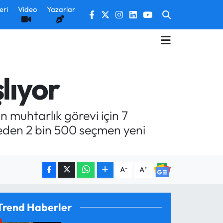
eri
Video
Yazarlar
lıyor
 muhtarlık görevi için 7
eden 2 bin 500 seçmen yeni
-
+
A
A
Trend Haberler