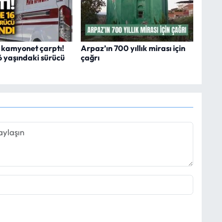
, kamyonet çarptı!
Arpaz’ın 700 yıllık mirası için
16 yaşındaki sürücü
çağrı