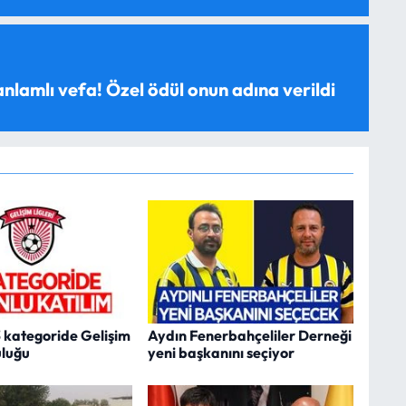
anlamlı vefa! Özel ödül onun adına verildi
3 kategoride Gelişim
Aydın Fenerbahçeliler Derneği
uluğu
yeni başkanını seçiyor