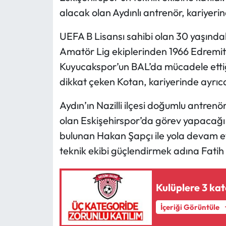
alacak olan Aydınlı antrenör, kariyerin
MAGAZİN
UEFA B Lisansı sahibi olan 30 yaşındak
SAĞLIK
Amatör Lig ekiplerinden 1966 Edremi
Kuyucakspor’un BAL’da mücadele ettiğ
SİYASET
dikkat çeken Kotan, kariyerinde ayrıca
SPOR
Aydın’ın Nazilli ilçesi doğumlu antre
olan Eskişehirspor’da görev yapacağı 
TARIM
bulunan Hakan Şapçı ile yola devam et
TURİZM
teknik ekibi güçlendirmek adına Fatih Ko
YAŞAM
Kulüplere 3 kat
RESMİ İLANLAR
İçeriği Görüntüle
HABER İLAN