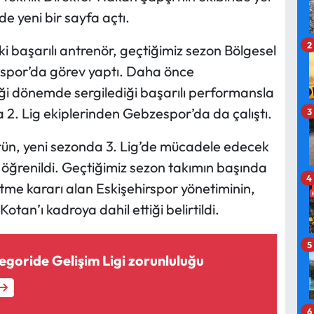
de yeni bir sayfa açtı.
2
i başarılı antrenör, geçtiğimiz sezon Bölgesel
tspor’da görev yaptı. Daha önce
i dönemde sergilediği başarılı performansla
 2. Lig ekiplerinden Gebzespor’da da çalıştı.
3
nörün, yeni sezonda 3. Lig’de mücadele edecek
öğrenildi. Geçtiğimiz sezon takımın başında
4
me kararı alan Eskişehirspor yönetiminin,
tan’ı kadroya dahil ettiği belirtildi.
5
egoride Gelişim Ligi zorunluluğu
6