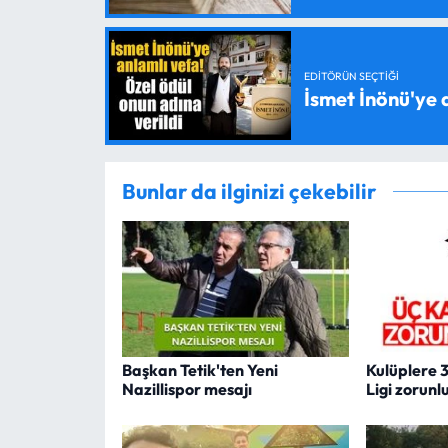
EDITÖRÜN SEÇTIĞI
İsmet İnönü'ye 
Bunlar da ilginizi çekebilir
Başkan Tetik'ten Yeni
Kulüplere 
Nazillispor mesajı
Ligi zorunl