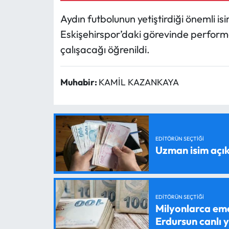
Aydın futbolunun yetiştirdiği önemli isi
Eskişehirspor’daki görevinde performa
çalışacağı öğrenildi.
Muhabir:
KAMİL KAZANKAYA
EDITÖRÜN SEÇTIĞI
Uzman isim açık
EDITÖRÜN SEÇTIĞI
Milyonlarca em
Erdursun canlı 