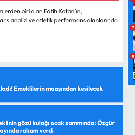
mlerden biri olan Fatih Kotan’ın,
ns analizi ve atletik performans alanlarında
7
8
ladı! Emeklilerin maaşından kesilecek
eklinin gözü kulağı ocak zammında: Özgür
yayında rakam verdi