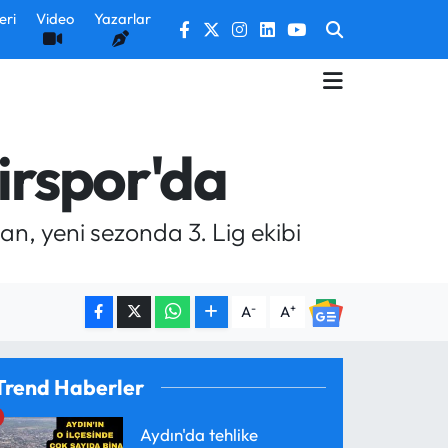
eri
Video
Yazarlar
irspor'da
n, yeni sezonda 3. Lig ekibi
-
+
A
A
Trend Haberler
Aydın'da tehlike