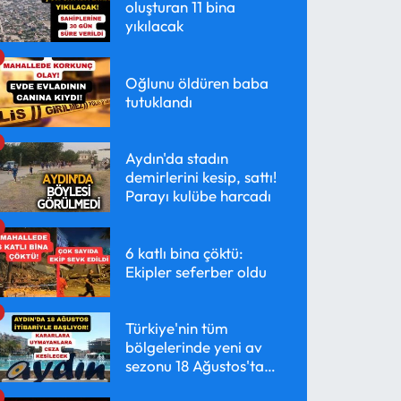
oluşturan 11 bina
yıkılacak
Oğlunu öldüren baba
tutuklandı
Aydın'da stadın
demirlerini kesip, sattı!
Parayı kulübe harcadı
6 katlı bina çöktü:
Ekipler seferber oldu
Türkiye'nin tüm
bölgelerinde yeni av
sezonu 18 Ağustos'ta
başlayacak