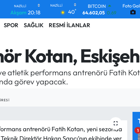
Foto Gal
BITCOIN
°
40
Akşam
20:18
64.602,05
0.69
DOLAR
SPOR
SAĞLIK
RESMİ İLANLAR
47,5986
0.06
EURO
55,0700
0.1
STERLİN
nör Kotan, Eskişeh
64,2438
0.21
GRAM ALTIN
6513.94
0.32
e atletik performans antrenörü Fatih Kota
BİST100
13.768
48
sunda görev yapacak.
ÜRESI
formans antrenörü Fatih Kotan, yeni sezonda
1
. Teknik Direktör Hakan Şapçı’nın ekibinde yer