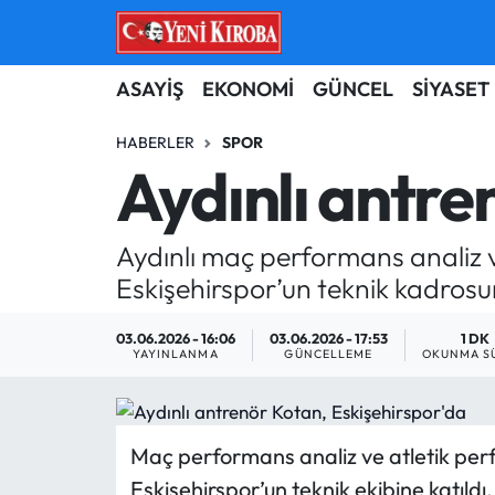
ASAYİŞ
Aydın Nöbetçi Eczaneler
ASAYİŞ
EKONOMİ
GÜNCEL
SİYASET
BİLİM-TEKNOLOJİ
Aydın Hava Durumu
HABERLER
SPOR
Aydınlı antre
ÇEVRE
Aydin Namaz Vakitleri
Aydınlı maç performans analiz v
DÜNYA
Aydın Trafik Yoğunluk Haritası
Eskişehirspor’un teknik kadro
EĞİTİM
Süper Lig Puan Durumu ve Fikstür
03.06.2026 - 16:06
03.06.2026 - 17:53
1 DK
YAYINLANMA
GÜNCELLEME
OKUNMA S
EKONOMİ
Tüm Manşetler
GÜNCEL
Son Dakika Haberleri
Maç performans analiz ve atletik per
GÜNDEM
Haber Arşivi
Eskişehirspor’un teknik ekibine katıldı