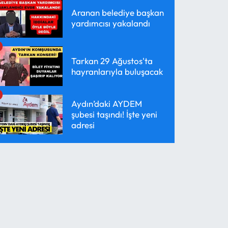
Aranan belediye başkan
yardımcısı yakalandı
Tarkan 29 Ağustos'ta
hayranlarıyla buluşacak
Aydın’daki AYDEM
şubesi taşındı! İşte yeni
adresi