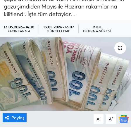
gözü şimdiden Mayıs ile Haziran rakamlarına
MAGAZİN
kilitlendi. İşte tüm detaylar...
SAĞLIK
13.05.2026 - 14:10
13.05.2026 - 16:07
2 DK
YAYINLANMA
GÜNCELLEME
OKUNMA SÜRESI
SİYASET
SPOR
TARIM
TURİZM
YAŞAM
RESMİ İLANLAR
Paylaş
-
+
A
A
HABER İLAN