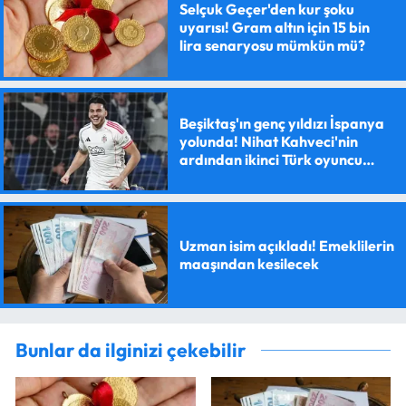
Selçuk Geçer'den kur şoku
uyarısı! Gram altın için 15 bin
lira senaryosu mümkün mü?
Beşiktaş'ın genç yıldızı İspanya
yolunda! Nihat Kahveci'nin
ardından ikinci Türk oyuncu
olacak
Uzman isim açıkladı! Emeklilerin
maaşından kesilecek
Bunlar da ilginizi çekebilir