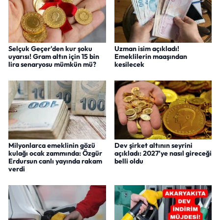
Selçuk Geçer'den kur şoku
Uzman isim açıkladı!
uyarısı! Gram altın için 15 bin
Emeklilerin maaşından
lira senaryosu mümkün mü?
kesilecek
Milyonlarca emeklinin gözü
Dev şirket altının seyrini
kulağı ocak zammında: Özgür
açıkladı: 2027’ye nasıl gireceği
Erdursun canlı yayında rakam
belli oldu
verdi