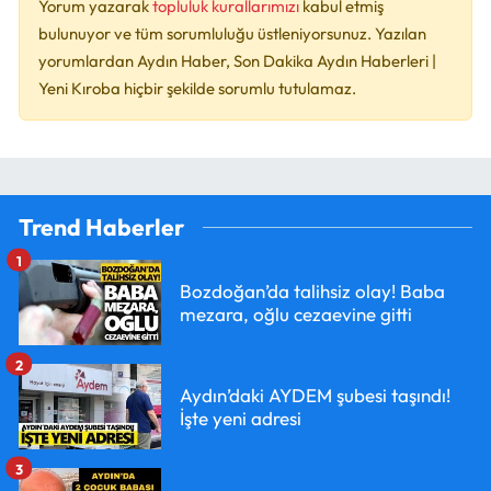
Yorum yazarak
topluluk kurallarımızı
kabul etmiş
bulunuyor ve tüm sorumluluğu üstleniyorsunuz. Yazılan
yorumlardan Aydın Haber, Son Dakika Aydın Haberleri |
Yeni Kıroba hiçbir şekilde sorumlu tutulamaz.
Trend Haberler
1
Bozdoğan’da talihsiz olay! Baba
mezara, oğlu cezaevine gitti
2
Aydın’daki AYDEM şubesi taşındı!
İşte yeni adresi
3