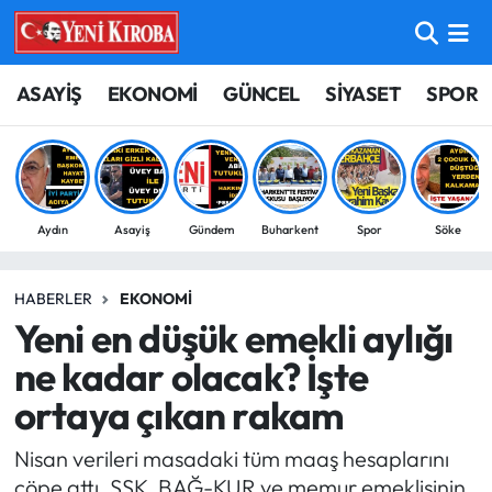
ASAYİŞ
Aydın Nöbetçi Eczaneler
ASAYİŞ
EKONOMİ
GÜNCEL
SİYASET
SPOR
BİLİM-TEKNOLOJİ
Aydın Hava Durumu
ÇEVRE
Aydin Namaz Vakitleri
Aydın
Asayiş
Gündem
Buharkent
Spor
Söke
DÜNYA
Aydın Trafik Yoğunluk Haritası
HABERLER
EKONOMI
EĞİTİM
Süper Lig Puan Durumu ve Fikstür
Yeni en düşük emekli aylığı
EKONOMİ
Tüm Manşetler
ne kadar olacak? İşte
ortaya çıkan rakam
GÜNCEL
Son Dakika Haberleri
Nisan verileri masadaki tüm maaş hesaplarını
GÜNDEM
Haber Arşivi
çöpe attı. SSK, BAĞ-KUR ve memur emeklisinin