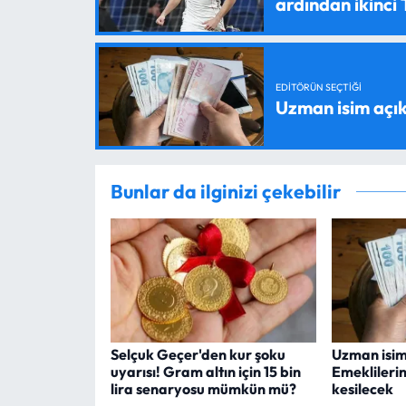
ardından ikinci
EDITÖRÜN SEÇTIĞI
Uzman isim açık
Bunlar da ilginizi çekebilir
Selçuk Geçer'den kur şoku
Uzman isim
uyarısı! Gram altın için 15 bin
Emeklileri
lira senaryosu mümkün mü?
kesilecek