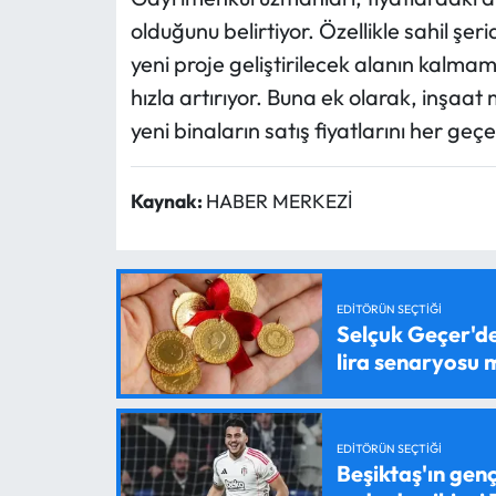
olduğunu belirtiyor. Özellikle sahil şe
yeni proje geliştirilecek alanın kalma
hızla artırıyor. Buna ek olarak, inşaa
yeni binaların satış fiyatlarını her g
Kaynak:
HABER MERKEZİ
EDITÖRÜN SEÇTIĞI
Selçuk Geçer'den
lira senaryosu
EDITÖRÜN SEÇTIĞI
Beşiktaş'ın genç