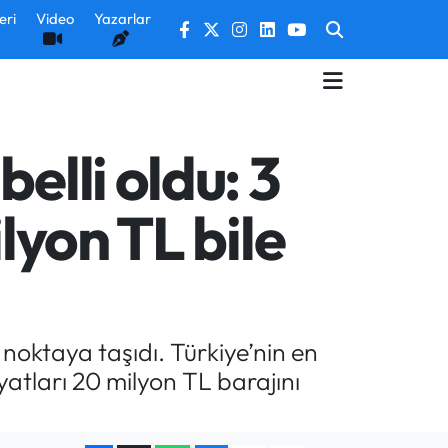
eri
Video
Yazarlar
elli oldu: 3
lyon TL bile
 noktaya taşıdı. Türkiye’nin en
iyatları 20 milyon TL barajını