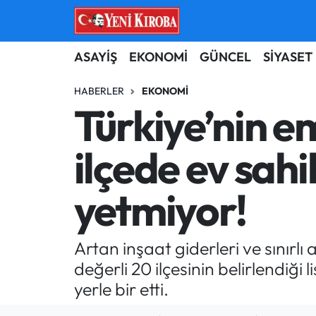
ASAYİŞ
Aydın Nöbetçi Eczaneler
ASAYİŞ
EKONOMİ
GÜNCEL
SİYASET
BİLİM-TEKNOLOJİ
Aydın Hava Durumu
HABERLER
EKONOMI
Türkiye’nin em
ÇEVRE
Aydin Namaz Vakitleri
ilçede ev sahi
DÜNYA
Aydın Trafik Yoğunluk Haritası
yetmiyor!
EĞİTİM
Süper Lig Puan Durumu ve Fikstür
EKONOMİ
Tüm Manşetler
Artan inşaat giderleri ve sınırlı
değerli 20 ilçesinin belirlendiği
GÜNCEL
Son Dakika Haberleri
yerle bir etti.
GÜNDEM
Haber Arşivi