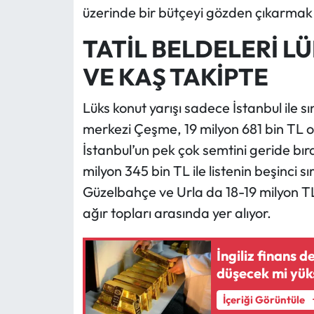
üzerinde bir bütçeyi gözden çıkarmak 
TATİL BELDELERİ L
VE KAŞ TAKİPTE
Lüks konut yarışı sadece İstanbul ile sın
merkezi Çeşme, 19 milyon 681 bin TL o
İstanbul’un pek çok semtini geride bıra
milyon 345 bin TL ile listenin beşinci sır
Güzelbahçe ve Urla da 18-19 milyon TL
ağır topları arasında yer alıyor.
İngiliz finans d
düşecek mi yük
İçeriği Görüntüle