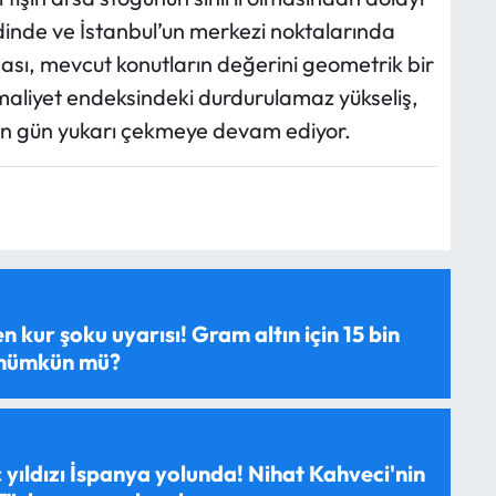
ridinde ve İstanbul’un merkezi noktalarında
ması, mevcut konutların değerini geometrik bir
t maliyet endeksindeki durdurulamaz yükseliş,
eçen gün yukarı çekmeye devam ediyor.
 kur şoku uyarısı! Gram altın için 15 bin
 mümkün mü?
 yıldızı İspanya yolunda! Nihat Kahveci'nin