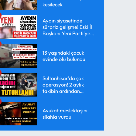
kesilecek
Aydın siyasetinde
sürpriz gelişme! Eski İl
Başkanı Yeni Parti’ye
geçti
13 yaşındaki çocuk
evinde ölü bulundu
Sultanhisar'da şok
operasyon! 2 aylık
takibin ardından
yakalandı
Avukat meslektaşını
silahla vurdu