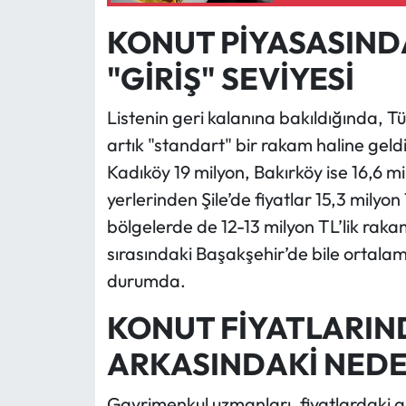
KONUT PİYASASINDA
"GİRİŞ" SEVİYESİ
Listenin geri kalanına bakıldığında, Tü
artık "standart" bir rakam haline geldi
Kadıköy 19 milyon, Bakırköy ise 16,6 m
yerlerinden Şile’de fiyatlar 15,3 milyo
bölgelerde de 12-13 milyon TL’lik raka
sırasındaki Başakşehir’de bile ortalam
durumda.
KONUT FİYATLARIND
ARKASINDAKİ NED
Gayrimenkul uzmanları, fiyatlardaki ar