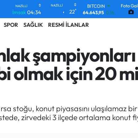
Foto Gal
DOLAR
°
22
İmsak
04:34
47,6704
0
EURO
SPOR
SAĞLIK
RESMİ İLANLAR
55,0406
-0.08
STERLİN
64,2143
0
GRAM ALTIN
lak şampiyonları b
6500.87
0.12
BİST100
13.799
70
bi olmak için 20 mi
BITCOIN
64.643,95
0.16
 arsa stoğu, konut piyasasını ulaşılamaz bir
 listede, zirvedeki 3 ilçede ortalama konut f