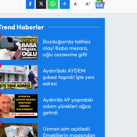
-
+
A
A
Trend Haberler
Bozdoğan’da talihsiz
olay! Baba mezara,
oğlu cezaevine gitti
Aydın’daki AYDEM
şubesi taşındı! İşte yeni
adresi
Aydın'da 49 yaşındaki
adam yürekleri ağza
getirdi
Uzman isim açıkladı!
Emeklilerin maaşından