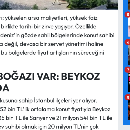
5
; yükselen arsa maliyetleri, yüksek faiz
irlikte tarihi bir zirve yaşıyor. Özellikle
kdeniz’in gözde sahil bölgelerinde konut sahibi
6
ı değil, devasa bir servet yönetimi haline
bu bölgelerde fiyat artışlarının süreceğini
7
BOĞAZI VAR: BEYKOZ
DA
8
usuna sahip İstanbul ilçeleri yer alıyor.
552 bin TL’lik ortalama konut fiyatıyla Beykoz
bin TL ile Sarıyer ve 21 milyon 541 bin TL ile
 ev sahibi olmak için 20 milyon TL’nin çok