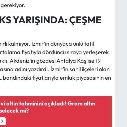
gerekiyor.
ÜKS YARIŞINDA: ÇEŞME
ırlı kalmıyor. İzmir’in dünyaca ünlü tatil
rtalama fiyatıyla dördüncü sıraya yerleşerek
ktı. Akdeniz’in gözdesi Antalya Kaş ise 19
asına adını yazdırdı. İzmir’in sahil ilçeleri olan
 bandındaki fiyatlarıyla emlak piyasasının en
evi altın tahminini açıkladı! Gram altın
selecek mi?