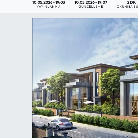
10.05.2026 - 19:03
10.05.2026 - 19:07
2 DK
YAYINLANMA
GÜNCELLEME
OKUNMA SÜ
MAGAZİN
SAĞLIK
SİYASET
SPOR
TARIM
TURİZM
YAŞAM
RESMİ İLANLAR
HABER İLAN