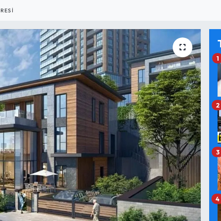
RESI
1
2
3
4