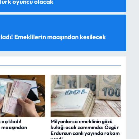
 Türk oyuncu olacak
ladı! Emeklilerin maaşından kesilecek
 açıkladı!
Milyonlarca emeklinin gözü
n maaşından
kulağı ocak zammında: Özgür
Erdursun canlı yayında rakam