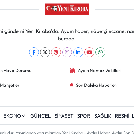
mi gündemi Yeni Kıroba'da. Aydın haber, nöbetçi eczane, na
burada.
ın Hava Durumu
Aydin Namaz Vakitleri
Manşetler
Son Dakika Haberleri
EKONOMİ
GÜNCEL
SİYASET
SPOR
SAĞLIK
RESMİ 
umludur. Yayınlanan yorumlardan Yeni Kıroba - Aydın Haber, Aydın Son D