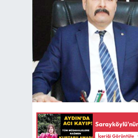
MAGAZİN
SAĞLIK
SİYASET
SPOR
TARIM
TURİZM
YAŞAM
RESMİ İLANLAR
Sarayköylü'nün
İçeriği Görüntüle
HABER İLAN