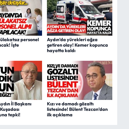
ülakatsız personel
Aydın’da yürekleri ağza
acak! İşte
getiren olay! Kemer kopunca
hayatta kaldı
Aydın İl Başkanı
Kızı ve damadı gözaltı
 Kuşadası
listesinde! Bülent Tezcan’dan
na tepki!
ilk açıklama