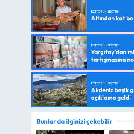
EDITÖRÜN SEÇTIĞI
Altından kat be
EDITÖRÜN SEÇTIĞI
Yargıtay'dan mil
tartışmasına n
EDITÖRÜN SEÇTIĞI
Akdeniz beşik g
açıklama geldi
Bunlar da ilginizi çekebilir