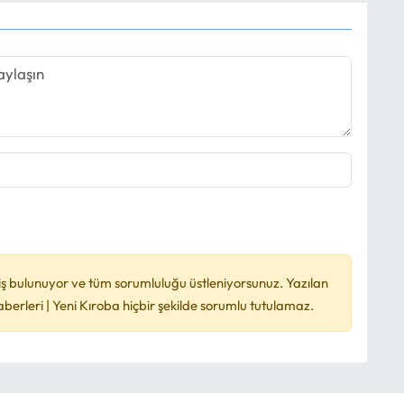
ş bulunuyor ve tüm sorumluluğu üstleniyorsunuz. Yazılan
rleri | Yeni Kıroba hiçbir şekilde sorumlu tutulamaz.