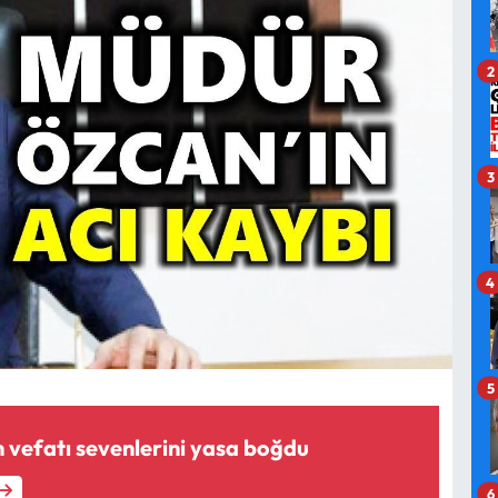
2
3
4
5
 vefatı sevenlerini yasa boğdu
6