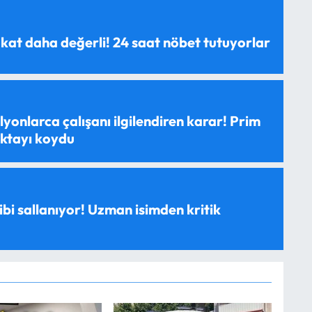
 kat daha değerli! 24 saat nöbet tutuyorlar
yonlarca çalışanı ilgilendiren karar! Prim
oktayı koydu
ibi sallanıyor! Uzman isimden kritik