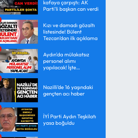
kafaya çarpıştı: AK
Parti'li başkan can verdi
Kızı ve damadı gözaltı
listesinde! Bülent
Tezcan’dan ilk açıklama
Aydın'da mülakatsız
personel alımı
yapılacak! İşte
detaylar...
Nazilli’de 16 yaşındaki
gençten acı haber
İYİ Parti Aydın Teşkilatı
yasa boğuldu