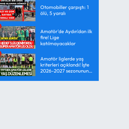
Otomobiller çarpıştı: 1
ölü, 5 yaralı
Amatör'de Aydın'dan ilk
fire! Lige
katılmayacaklar
Amatör liglerde yaş
kriterleri açıklandı! İşte
2026-2027 sezonunun
yeni kuralları