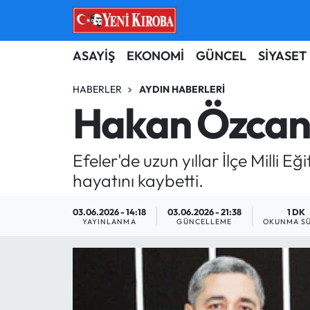
ASAYİŞ
Aydın Nöbetçi Eczaneler
ASAYİŞ
EKONOMİ
GÜNCEL
SİYASET
BİLİM-TEKNOLOJİ
Aydın Hava Durumu
HABERLER
AYDIN HABERLERI
Hakan Özcan 
ÇEVRE
Aydin Namaz Vakitleri
Efeler'de uzun yıllar İlçe Mill
DÜNYA
Aydın Trafik Yoğunluk Haritası
hayatını kaybetti.
EĞİTİM
Süper Lig Puan Durumu ve Fikstür
03.06.2026 - 14:18
03.06.2026 - 21:38
1 DK
YAYINLANMA
GÜNCELLEME
OKUNMA SÜ
EKONOMİ
Tüm Manşetler
GÜNCEL
Son Dakika Haberleri
GÜNDEM
Haber Arşivi