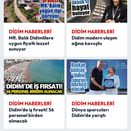
DIDIM HABERLERI
DIDIM HABERLERI
MR. Balık Didimlilere
Didim modern ulaşım
uygun fiyatlı lezzet
ağına kavuştu
sunuyor
DIDIM HABERLERI
DIDIM HABERLERI
Didim’de iş fırsatı! 56
Dünya sporcuları
personel birden
Didim’de yarıştı
alınacak