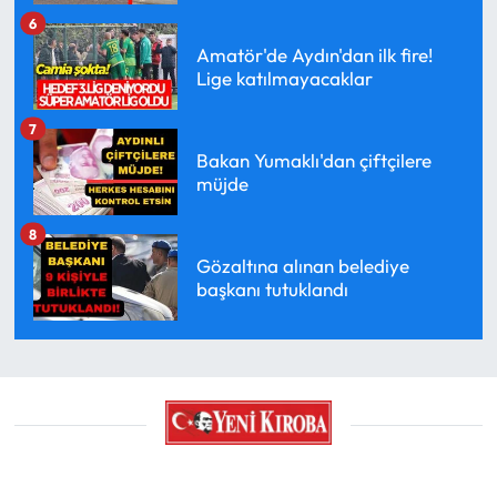
6
Amatör'de Aydın'dan ilk fire!
Lige katılmayacaklar
7
Bakan Yumaklı'dan çiftçilere
müjde
8
Gözaltına alınan belediye
başkanı tutuklandı