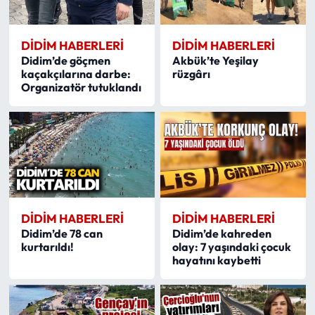
DIDIM HABERLERI
DIDIM HABERLERI
Didim’de göçmen
Akbük’te Yeşilay
kaçakçılarına darbe:
rüzgârı
Organizatör tutuklandı
DIDIM HABERLERI
DIDIM HABERLERI
Didim’de 78 can
Didim’de kahreden
kurtarıldı!
olay: 7 yaşındaki çocuk
hayatını kaybetti