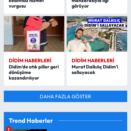
kesintisiz hizmet
manzarasıyla ilgi
vurgusu
görüyor
DIDIM HABERLERI
DIDIM HABERLERI
Didim’de atık piller geri
Murat Dalkılıç Didim’i
dönüşüme
sallayacak
kazandırılıyor
DAHA FAZLA GÖSTER
Trend Haberler
1