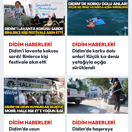
DIDIM HABERLERI
DIDIM HABERLERI
Didim'i lavanta kokusu
Didim'de korku dolu
sardı! Binlerce kişi
anlar! Küçük kız deniz
festivale akın etti
yatağıyla açığa
sürüklendi
DIDIM HABERLERI
DIDIM HABERLERI
Didim'de uzun
Didim'de haşereye