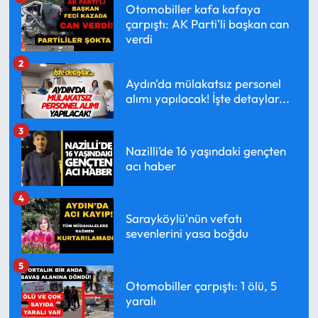
Otomobiller kafa kafaya
çarpıştı: AK Parti'li başkan can
verdi
2
Aydın'da mülakatsız personel
alımı yapılacak! İşte detaylar...
3
Nazilli’de 16 yaşındaki gençten
acı haber
4
Sarayköylü'nün vefatı
sevenlerini yasa boğdu
5
Otomobiller çarpıştı: 1 ölü, 5
yaralı