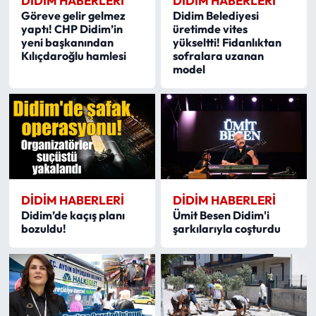
DIDIM HABERLERI
DIDIM HABERLERI
Göreve gelir gelmez
Didim Belediyesi
yaptı! CHP Didim’in
üretimde vites
yeni başkanından
yükseltti! Fidanlıktan
Kılıçdaroğlu hamlesi
sofralara uzanan
model
DIDIM HABERLERI
DIDIM HABERLERI
Didim’de kaçış planı
Ümit Besen Didim'i
bozuldu!
şarkılarıyla coşturdu