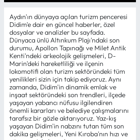
1
2
3
4
5
6
7
8
9
10
MAGAZİN
Aydın'ın dünyaya açılan turizm penceresi
Didim'e dair en güncel haberler, özel
SAĞLIK
dosyalar ve analizler bu sayfada.
Dünyaca ünlü Altınkum Plajı'ndaki son
SİYASET
durumu, Apollon Tapınağı ve Milet Antik
Kenti'ndeki arkeolojik gelişmeleri, D-
SPOR
Marin'deki hareketliliği ve ilçenin
lokomotifi olan turizm sektöründeki tüm
TARIM
yenilikleri sizin için takip ediyoruz. Aynı
zamanda, Didim'in dinamik emlak ve
TURİZM
inşaat sektöründeki son trendleri, ilçede
yaşayan yabancı nüfusu ilgilendiren
YAŞAM
önemli kararları ve belediye çalışmalarını
tarafsız bir gözle aktarıyoruz. Yaz-kış
RESMİ İLANLAR
yaşayan Didim'in nabzını tutan tüm son
dakika gelişmeleri, Yeni Kıroba'nın hızı ve
HABER İLAN