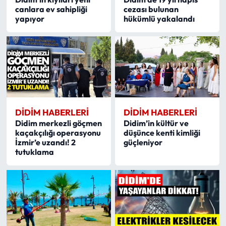
canlara ev sahipliği
cezası bulunan
yapıyor
hükümlü yakalandı
DIDIM HABERLERI
DIDIM HABERLERI
Didim merkezli göçmen
Didim’in kültür ve
kaçakçılığı operasyonu
düşünce kenti kimliği
İzmir’e uzandı! 2
güçleniyor
tutuklama