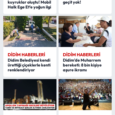
kuyruklar oluştu! Mobil
geçit yok!
Halk Ege Et'e yoğun ilgi
DIDIM HABERLERI
DIDIM HABERLERI
Didim Belediyesi kendi
Didim'de Muharrem
ürettiği çiçeklerle kenti
bereketi: 8 bin kişiye
renklendiriyor
aşure ikramı