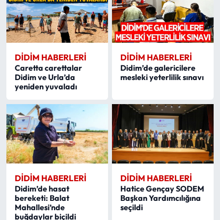
DIDIM HABERLERI
DIDIM HABERLERI
Caretta carettalar
Didim’de galericilere
Didim ve Urla’da
mesleki yeterlilik sınavı
yeniden yuvaladı
DIDIM HABERLERI
DIDIM HABERLERI
Didim’de hasat
Hatice Gençay SODEM
bereketi: Balat
Başkan Yardımcılığına
Mahallesi’nde
seçildi
buğdaylar biçildi