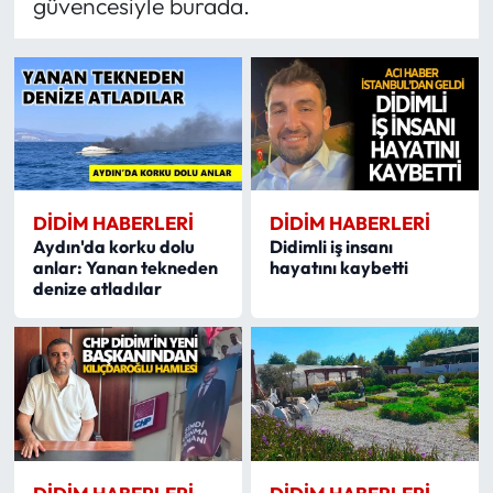
güvencesiyle burada.
DIDIM HABERLERI
DIDIM HABERLERI
Aydın'da korku dolu
Didimli iş insanı
anlar: Yanan tekneden
hayatını kaybetti
denize atladılar