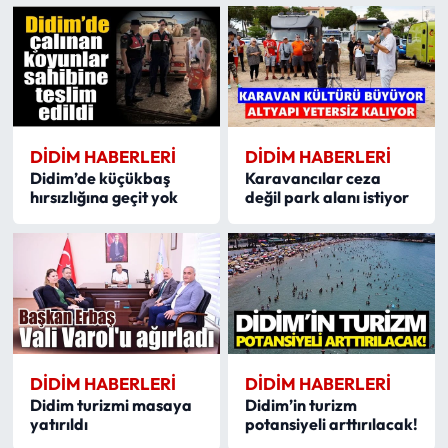
DIDIM HABERLERI
DIDIM HABERLERI
Didim’de küçükbaş
Karavancılar ceza
hırsızlığına geçit yok
değil park alanı istiyor
DIDIM HABERLERI
DIDIM HABERLERI
Didim turizmi masaya
Didim’in turizm
yatırıldı
potansiyeli arttırılacak!