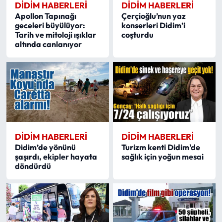
DIDIM HABERLERI
DIDIM HABERLERI
Apollon Tapınağı
Çerçioğlu’nun yaz
geceleri büyülüyor:
konserleri Didim’i
Tarih ve mitoloji ışıklar
coşturdu
altında canlanıyor
DIDIM HABERLERI
DIDIM HABERLERI
Didim’de yönünü
Turizm kenti Didim'de
şaşırdı, ekipler hayata
sağlık için yoğun mesai
döndürdü