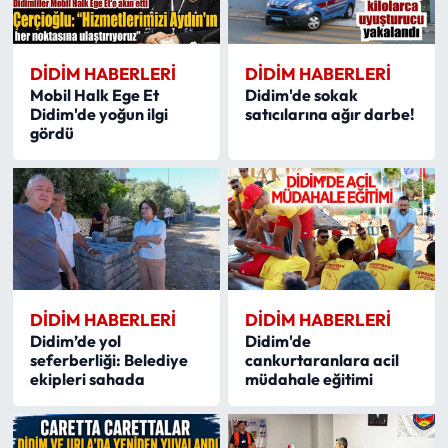
DIDIM HABERLERI
DIDIM HABERLERI
Mobil Halk Ege Et
Didim'de sokak
Didim'de yoğun ilgi
satıcılarına ağır darbe!
gördü
DIDIM HABERLERI
DIDIM HABERLERI
Didim’de yol
Didim'de
seferberliği: Belediye
cankurtaranlara acil
ekipleri sahada
müdahale eğitimi