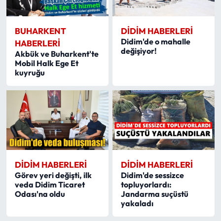
BUHARKENT
DIDIM HABERLERI
Didim'de o mahalle
HABERLERI
değişiyor!
Akbük ve Buharkent'te
Mobil Halk Ege Et
kuyruğu
DIDIM HABERLERI
DIDIM HABERLERI
Görev yeri değişti, ilk
Didim'de sessizce
veda Didim Ticaret
topluyorlardı:
Odası'na oldu
Jandarma suçüstü
yakaladı