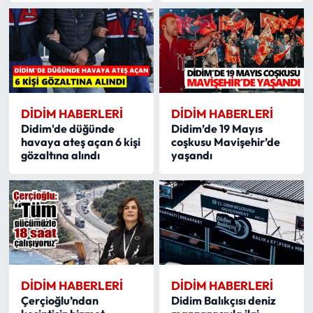
DIDIM HABERLERI
DIDIM HABERLERI
Didim'de düğünde
Didim’de 19 Mayıs
havaya ateş açan 6 kişi
coşkusu Mavişehir’de
gözaltına alındı
yaşandı
DIDIM HABERLERI
DIDIM HABERLERI
Çerçioğlu’ndan
Didim Balıkçısı deniz