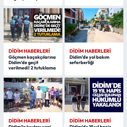
DIDIM HABERLERI
DIDIM HABERLERI
Göçmen kaçakçılarına
Didim’de yol bakım
Didim’de geçit
seferberliği
verilmedi! 2 tutuklama
DIDIM HABERLERI
DIDIM HABERLERI
Didim’in kıyıları yeni
Didim’de 19 yıl hapis