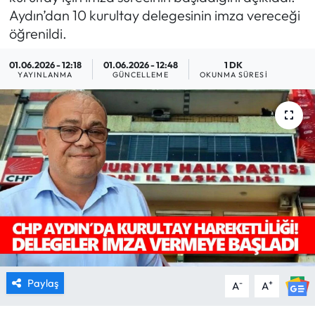
Aydın’dan 10 kurultay delegesinin imza vereceği
MAGAZİN
öğrenildi.
SAĞLIK
01.06.2026 - 12:18
01.06.2026 - 12:48
1 DK
YAYINLANMA
GÜNCELLEME
OKUNMA SÜRESI
SİYASET
SPOR
TARIM
TURİZM
YAŞAM
RESMİ İLANLAR
Paylaş
-
+
A
A
HABER İLAN