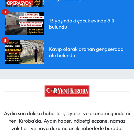
7
13 yaşındaki çocuk evinde ölü
bulundu
8
Kayıp olarak aranan genç serada
ölü bulundu
Aydın son dakika haberleri, siyaset ve ekonomi gündemi
Yeni Kıroba'da. Aydın haber, nöbetçi eczane, namaz
vakitleri ve hava durumu anlık haberlerle burada.