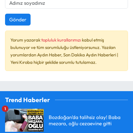
Gönder
Yorum yazarak
topluluk kurallarımızı
kabul etmiş
bulunuyor ve tüm sorumluluğu üstleniyorsunuz. Yazılan
yorumlardan Aydın Haber, Son Dakika Aydın Haberleri |
Yeni Kıroba hiçbir şekilde sorumlu tutulamaz.
Trend Haberler
1
Bozdoğan’da talihsiz olay! Baba
mezara, oğlu cezaevine gitti