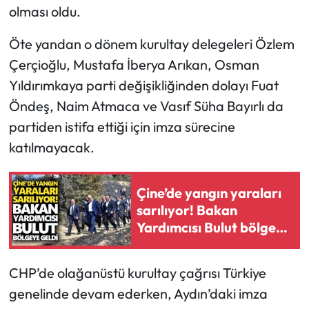
olması oldu.
Öte yandan o dönem kurultay delegeleri Özlem
Çerçioğlu, Mustafa İberya Arıkan, Osman
Yıldırımkaya parti değişikliğinden dolayı Fuat
Öndeş, Naim Atmaca ve Vasıf Süha Bayırlı da
partiden istifa ettiği için imza sürecine
katılmayacak.
Çine’de yangın yaraları
sarılıyor! Bakan
Yardımcısı Bulut bölgeye
geldi
CHP’de olağanüstü kurultay çağrısı Türkiye
genelinde devam ederken, Aydın’daki imza