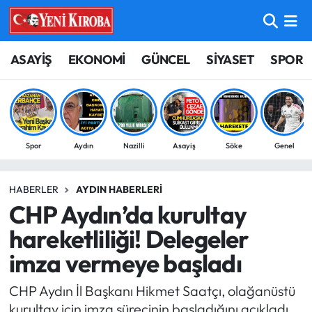
ASAYİŞ
Aydın Nöbetçi Eczaneler
ASAYİŞ
EKONOMİ
GÜNCEL
SİYASET
SPOR
BİLİM-TEKNOLOJİ
Aydın Hava Durumu
ÇEVRE
Aydin Namaz Vakitleri
Spor
Aydın
Nazilli
Asayiş
Söke
Genel
DÜNYA
Aydın Trafik Yoğunluk Haritası
HABERLER
AYDIN HABERLERI
EĞİTİM
Süper Lig Puan Durumu ve Fikstür
CHP Aydın’da kurultay
EKONOMİ
Tüm Manşetler
hareketliliği! Delegeler
imza vermeye başladı
GÜNCEL
Son Dakika Haberleri
CHP Aydın İl Başkanı Hikmet Saatçı, olağanüstü
GÜNDEM
Haber Arşivi
kurultay için imza sürecinin başladığını açıkladı.