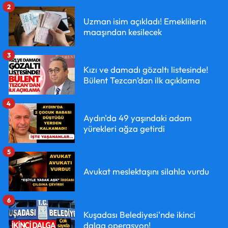
2
Uzman isim açıkladı! Emeklilerin
maaşından kesilecek
3
Kızı ve damadı gözaltı listesinde!
Bülent Tezcan’dan ilk açıklama
4
Aydın'da 49 yaşındaki adam
yürekleri ağza getirdi
5
Avukat meslektaşını silahla vurdu
6
Kuşadası Belediyesi'nde ikinci
dalga operasyon!