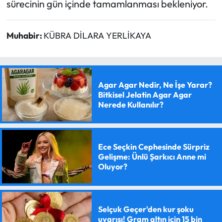
sürecinin gün içinde tamamlanması bekleniyor.
Muhabir:
KÜBRA DİLARA YERLİKAYA
Agar Agar Nedir, Ne İşe Yarar?
Bitkisel Jelatin Agar Agar
Nerede Kullanılır?
Ece Seçkin Cephesinde Sürpriz
Gelişme: Ünlü Şarkıcı Anne mi
Oluyor?
Selçuk Geçer'den kur şoku
uyarısı! Gram altın için 15 bin