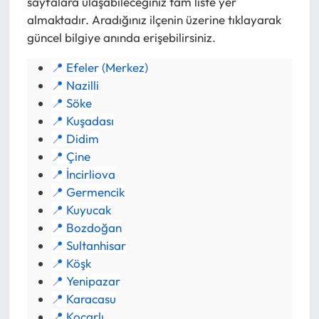
sayfalara ulaşabileceğiniz tam liste yer
almaktadır. Aradığınız ilçenin üzerine tıklayarak
güncel bilgiye anında erişebilirsiniz.
📍 Efeler (Merkez)
📍 Nazilli
📍 Söke
📍 Kuşadası
📍 Didim
📍 Çine
📍 İncirliova
📍 Germencik
📍 Kuyucak
📍 Bozdoğan
📍 Sultanhisar
📍 Köşk
📍 Yenipazar
📍 Karacasu
📍 Koçarlı