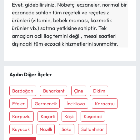
Evet, gidebilirsiniz. Nöbetçi eczaneler, normal bir
eczanede satılan tüm reçeteli ve reçetesiz
ürünleri (vitamin, bebek maması, kozmetik
ürünler vb.) satma yetkisine sahiptir. Tek
amaçları acil ilaç temini değil, mesai saatleri
dışındaki tüm eczacılık hizmetlerini sunmaktır.
Aydın Diğer İlçeler
Bozdoğan
Buharkent
Çine
Didim
Efeler
Germencik
İncirliova
Karacasu
Karpuzlu
Koçarli
Köşk
Kuşadasi
Kuyucak
Nazilli
Söke
Sultanhisar