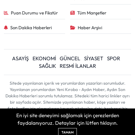
Puan Durumu ve Fikstür
Tüm Manşetler
Son Dakika Haberleri
Haber Arşivi
ASAYİŞ
EKONOMİ
GÜNCEL
SİYASET
SPOR
SAĞLIK
RESMİ İLANLAR
Sitede yayınlanan içerik ve yorumlardan yazarları sorumludur.
Yayınlanan yorumlardan Yeni Kıroba - Aydın Haber, Aydın Son
Dakika Haberleri sorumlu tutulamaz. Sitedeki tüm harici linkler ayrı
bir sayfada açılır. Sitemizde yayınlanan haber, köşe yazıları ve
fotoğraflar izin alınmaksızın kaynak gösterilse dahi, herhangi bir
En iyi site deneyimi sağlamak için çerezlerden
ortamda kullanılamaz ve yayınlanamaz
faydalanıyoruz. Detaylar için lütfen tıklayın.
Haber Yazılımı:
TE Bilişim
| Copyright © 2026
TAMAM