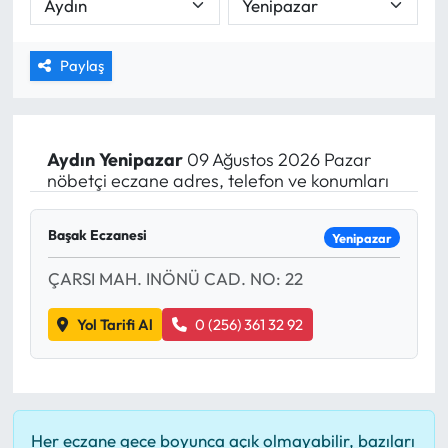
MAGAZİN
Paylaş
SAĞLIK
SİYASET
Aydın
Yenipazar
09 Ağustos 2026 Pazar
nöbetçi eczane adres, telefon ve konumları
SPOR
Başak Eczanesi
TARIM
Yenipazar
ÇARSI MAH. INÖNÜ CAD. NO: 22
TURİZM
Yol Tarifi Al
0 (256) 361 32 92
YAŞAM
RESMİ İLANLAR
Her eczane gece boyunca açık olmayabilir, bazıları
HABER İLAN