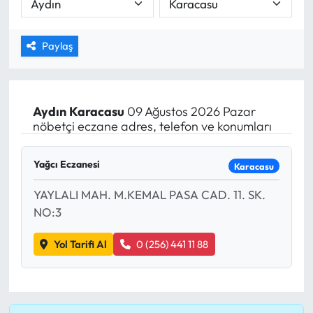
MAGAZİN
Paylaş
SAĞLIK
SİYASET
Aydın
Karacasu
09 Ağustos 2026 Pazar
nöbetçi eczane adres, telefon ve konumları
SPOR
Yağcı Eczanesi
TARIM
Karacasu
YAYLALI MAH. M.KEMAL PASA CAD. 11. SK.
TURİZM
NO:3
YAŞAM
Yol Tarifi Al
0 (256) 441 11 88
RESMİ İLANLAR
HABER İLAN