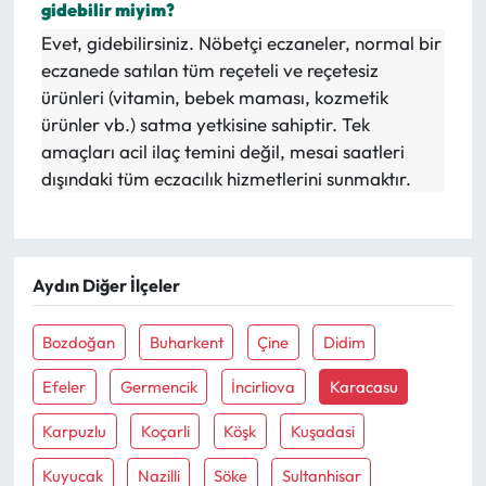
gidebilir miyim?
Evet, gidebilirsiniz. Nöbetçi eczaneler, normal bir
eczanede satılan tüm reçeteli ve reçetesiz
ürünleri (vitamin, bebek maması, kozmetik
ürünler vb.) satma yetkisine sahiptir. Tek
amaçları acil ilaç temini değil, mesai saatleri
dışındaki tüm eczacılık hizmetlerini sunmaktır.
Aydın Diğer İlçeler
Bozdoğan
Buharkent
Çine
Didim
Efeler
Germencik
İncirliova
Karacasu
Karpuzlu
Koçarli
Köşk
Kuşadasi
Kuyucak
Nazilli
Söke
Sultanhisar