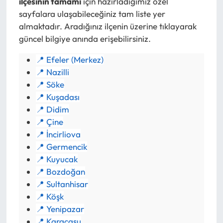
ilçesinin tamamı
için hazırladığımız özel
sayfalara ulaşabileceğiniz tam liste yer
almaktadır. Aradığınız ilçenin üzerine tıklayarak
güncel bilgiye anında erişebilirsiniz.
📍 Efeler (Merkez)
📍 Nazilli
📍 Söke
📍 Kuşadası
📍 Didim
📍 Çine
📍 İncirliova
📍 Germencik
📍 Kuyucak
📍 Bozdoğan
📍 Sultanhisar
📍 Köşk
📍 Yenipazar
📍 Karacasu