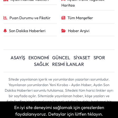
Haritası
Puan Durumu ve Fikstür
Tüm Manşetler
Son Dakika Haberleri
Haber Arşivi
ASAYİŞ
EKONOMİ
GÜNCEL
SİYASET
SPOR
SAĞLIK
RESMİ İLANLAR
Sitede yayınlanan içerik ve yorumlardan yazarları sorumludur.
Yayınlanan yorumlardan Yeni Kıroba - Aydın Haber, Aydın Son
Dakika Haberleri sorumlu tutulamaz. Sitedeki tüm harici linkler ayrı
bir sayfada açılır. Sitemizde yayınlanan haber, köşe yazıları ve
fotoğraflar izin alınmaksızın kaynak gösterilse dahi, herhangi bir
En iyi site deneyimi sağlamak için çerezlerden
ortamda kullanılamaz ve yayınlanamaz
faydalanıyoruz. Detaylar için lütfen tıklayın.