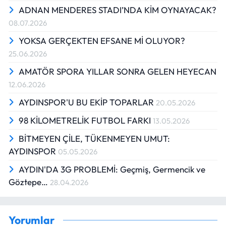
ADNAN MENDERES STADI’NDA KİM OYNAYACAK?
08.07.2026
YOKSA GERÇEKTEN EFSANE Mİ OLUYOR?
25.06.2026
AMATÖR SPORA YILLAR SONRA GELEN HEYECAN
12.06.2026
AYDINSPOR'U BU EKİP TOPARLAR
20.05.2026
98 KİLOMETRELİK FUTBOL FARKI
13.05.2026
BİTMEYEN ÇİLE, TÜKENMEYEN UMUT:
AYDINSPOR
05.05.2026
AYDIN'DA 3G PROBLEMİ: Geçmiş, Germencik ve
Göztepe…
28.04.2026
Yorumlar