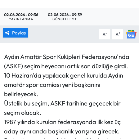
MAGAZİN
02.06.2026 - 09:36
02.06.2026 - 09:39
YAYINLANMA
GÜNCELLEME
SAĞLIK
Paylaş
-
+
A
A
SİYASET
Aydın Amatör Spor Kulüpleri Federasyonu'nda
SPOR
(ASKF) seçim heyecanı artık son düzlüğe girdi.
TARIM
10 Haziran'da yapılacak genel kurulda Aydın
amatör spor camiası yeni başkanını
TURİZM
belirleyecek.
Üstelik bu seçim, ASKF tarihine geçecek bir
YAŞAM
seçim olacak.
1987 yılında kurulan federasyonda ilk kez üç
RESMİ İLANLAR
aday aynı anda başkanlık yarışına girecek.
HABER İLAN