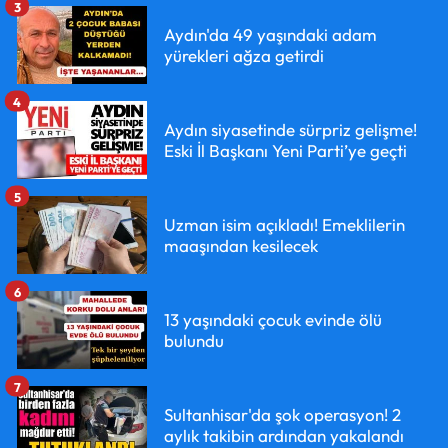
3
Aydın'da 49 yaşındaki adam
yürekleri ağza getirdi
4
Aydın siyasetinde sürpriz gelişme!
Eski İl Başkanı Yeni Parti’ye geçti
5
Uzman isim açıkladı! Emeklilerin
maaşından kesilecek
6
13 yaşındaki çocuk evinde ölü
bulundu
7
Sultanhisar'da şok operasyon! 2
aylık takibin ardından yakalandı