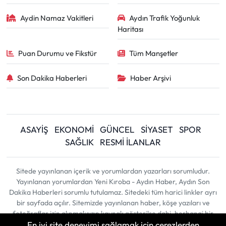
Aydin Namaz Vakitleri
Aydın Trafik Yoğunluk
Haritası
Puan Durumu ve Fikstür
Tüm Manşetler
Son Dakika Haberleri
Haber Arşivi
ASAYİŞ
EKONOMİ
GÜNCEL
SİYASET
SPOR
SAĞLIK
RESMİ İLANLAR
Sitede yayınlanan içerik ve yorumlardan yazarları sorumludur.
Yayınlanan yorumlardan Yeni Kıroba - Aydın Haber, Aydın Son
Dakika Haberleri sorumlu tutulamaz. Sitedeki tüm harici linkler ayrı
bir sayfada açılır. Sitemizde yayınlanan haber, köşe yazıları ve
fotoğraflar izin alınmaksızın kaynak gösterilse dahi, herhangi bir
En iyi site deneyimi sağlamak için çerezlerden
ortamda kullanılamaz ve yayınlanamaz