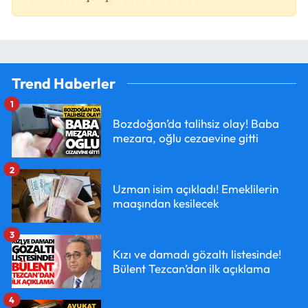
Trend Haberler
1
Bozdoğan’da talihsiz olay! Baba
mezara, oğlu cezaevine gitti
2
Uzman isim açıkladı! Emeklilerin
maaşından kesilecek
3
Kızı ve damadı gözaltı listesinde!
Bülent Tezcan’dan ilk açıklama
4