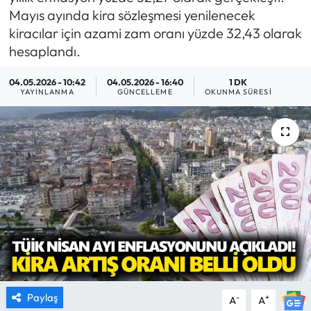
Mayıs ayında kira sözleşmesi yenilenecek
MAGAZİN
kiracılar için azami zam oranı yüzde 32,43 olarak
hesaplandı.
SAĞLIK
04.05.2026 - 10:42
04.05.2026 - 16:40
1 DK
YAYINLANMA
GÜNCELLEME
OKUNMA SÜRESI
SİYASET
SPOR
TARIM
TURİZM
YAŞAM
RESMİ İLANLAR
Paylaş
-
+
A
A
HABER İLAN