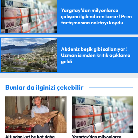
Yargıtay'dan milyonlarca
çalışanı ilgilendiren karar! Prim
tartışmasına noktayı koydu
Akdeniz beşik gibi sallanıyor!
Uzman isimden kritik açıklama
geldi
Bunlar da ilginizi çekebilir
Altından kat be kat daha
Yargıtay'dan milyonlarca