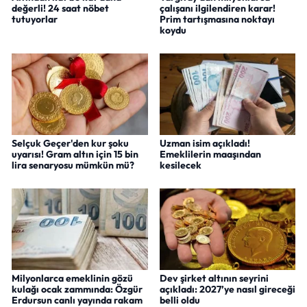
değerli! 24 saat nöbet
çalışanı ilgilendiren karar!
tutuyorlar
Prim tartışmasına noktayı
koydu
Selçuk Geçer'den kur şoku
Uzman isim açıkladı!
uyarısı! Gram altın için 15 bin
Emeklilerin maaşından
lira senaryosu mümkün mü?
kesilecek
Milyonlarca emeklinin gözü
Dev şirket altının seyrini
kulağı ocak zammında: Özgür
açıkladı: 2027’ye nasıl gireceği
Erdursun canlı yayında rakam
belli oldu