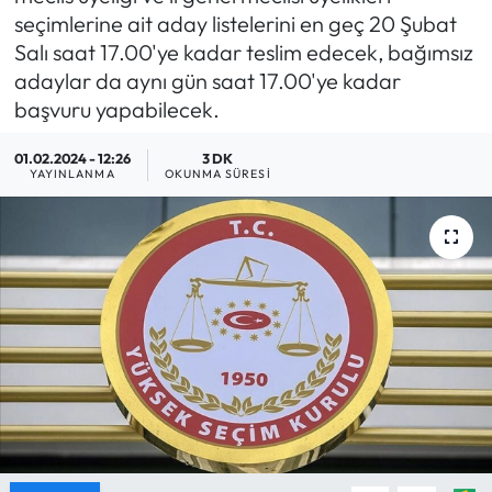
seçimlerine ait aday listelerini en geç 20 Şubat
MAGAZİN
Salı saat 17.00'ye kadar teslim edecek, bağımsız
adaylar da aynı gün saat 17.00'ye kadar
SAĞLIK
başvuru yapabilecek.
SİYASET
01.02.2024 - 12:26
3 DK
YAYINLANMA
OKUNMA SÜRESI
SPOR
TARIM
TURİZM
YAŞAM
RESMİ İLANLAR
HABER İLAN