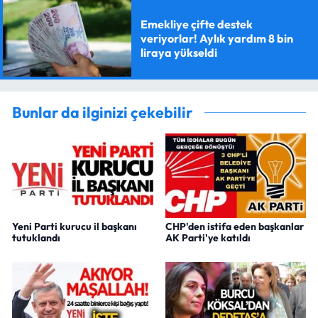
Emekliye çifte destek
veriyorlar! Aylık yardım 8 bin
liraya yükseldi
Bunlar da ilginizi çekebilir
Yeni Parti kurucu il başkanı
CHP'den istifa eden başkanlar
tutuklandı
AK Parti'ye katıldı