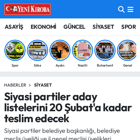
ASAYİŞ
Aydın Nöbetçi Eczaneler
ASAYİŞ
EKONOMİ
GÜNCEL
SİYASET
SPOR
BİLİM-TEKNOLOJİ
Aydın Hava Durumu
ÇEVRE
Aydin Namaz Vakitleri
Spor
Söke
Aydın
Nazilli
Buharkent
Genel
DÜNYA
Aydın Trafik Yoğunluk Haritası
HABERLER
SIYASET
EĞİTİM
Süper Lig Puan Durumu ve Fikstür
Siyasi partiler aday
EKONOMİ
Tüm Manşetler
listelerini 20 Şubat'a kadar
teslim edecek
GÜNCEL
Son Dakika Haberleri
Siyasi partiler belediye başkanlığı, belediye
GÜNDEM
Haber Arşivi
meclis üyeliği ve il genel meclisi üyelikleri