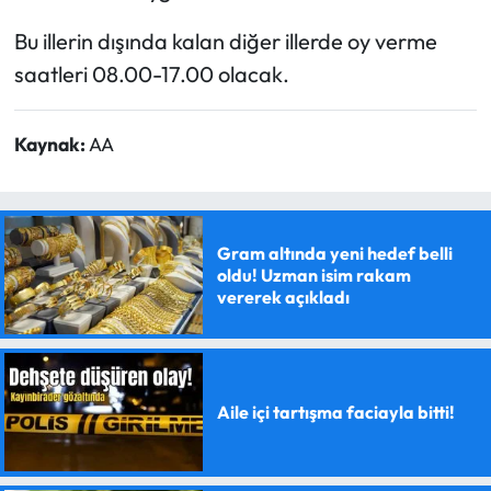
Bu illerin dışında kalan diğer illerde oy verme
saatleri 08.00-17.00 olacak.
Kaynak:
AA
Gram altında yeni hedef belli
oldu! Uzman isim rakam
vererek açıkladı
Aile içi tartışma faciayla bitti!