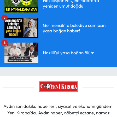
Nazillispor ve Çine Madran'a
yeniden umut doğdu
7
Germencik’te belediye camiasını
yasa boğan haber!
8
Nazilli’yi yasa boğan ölüm
Aydın son dakika haberleri, siyaset ve ekonomi gündemi
Yeni Kıroba'da. Aydın haber, nöbetçi eczane, namaz