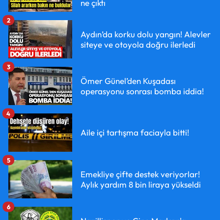
ne çıktı
2
Aydın’da korku dolu yangın! Alevler
siteye ve otoyola doğru ilerledi
3
Ömer Günel’den Kuşadası
operasyonu sonrası bomba iddia!
4
Aile içi tartışma faciayla bitti!
5
Emekliye çifte destek veriyorlar!
Aylık yardım 8 bin liraya yükseldi
6