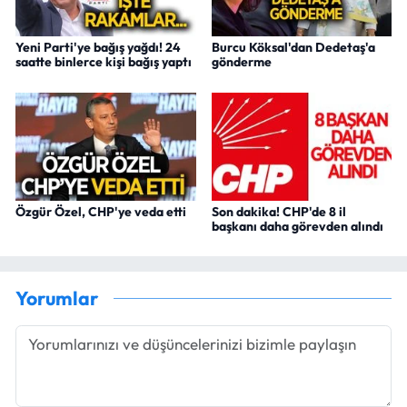
Yeni Parti'ye bağış yağdı! 24
Burcu Köksal'dan Dedetaş'a
saatte binlerce kişi bağış yaptı
gönderme
Özgür Özel, CHP'ye veda etti
Son dakika! CHP'de 8 il
başkanı daha görevden alındı
Yorumlar