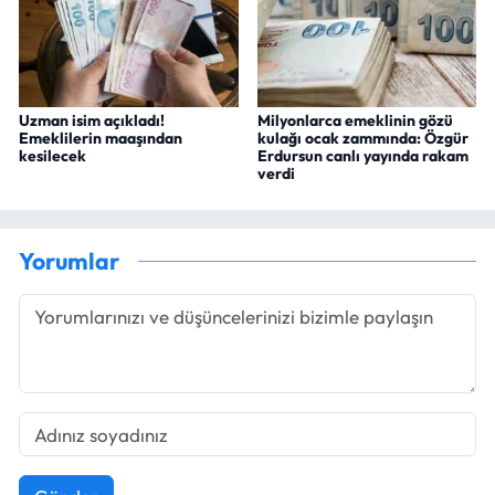
Uzman isim açıkladı!
Milyonlarca emeklinin gözü
Emeklilerin maaşından
kulağı ocak zammında: Özgür
kesilecek
Erdursun canlı yayında rakam
verdi
Yorumlar