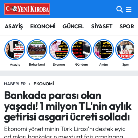
ASAYİŞ
Aydın Nöbetçi Eczaneler
ASAYİŞ
EKONOMİ
GÜNCEL
SİYASET
SPOR
BİLİM-TEKNOLOJİ
Aydın Hava Durumu
ÇEVRE
Aydin Namaz Vakitleri
Asayiş
Buharkent
Ekonomi
Gündem
Aydın
Spor
DÜNYA
Aydın Trafik Yoğunluk Haritası
HABERLER
EKONOMI
EĞİTİM
Süper Lig Puan Durumu ve Fikstür
Bankada parası olan
EKONOMİ
Tüm Manşetler
yaşadı! 1 milyon TL'nin aylık
getirisi asgari ücreti solladı
GÜNCEL
Son Dakika Haberleri
Ekonomi yönetiminin Türk Lirası'nı destekleyici
GÜNDEM
Haber Arşivi
adımları bankaların mevduat faiz oranlarına