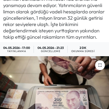
yansımaya devam ediyor. Yatırımcıların güvenli
MAGAZİN
liman olarak gördüğü vadeli hesaplarda oranlar
güncellenirken, 1 milyon liranın 32 günlük getirisi
SAĞLIK
rekor seviyelere ulaştı. İşte birikimini
değerlendirmek isteyen yurttaşların yakından
SİYASET
takip ettiği güncel rakamların tüm ayrıntıları.
SPOR
04.05.2026 - 17:00
04.05.2026 - 21:23
2 DK
YAYINLANMA
GÜNCELLEME
OKUNMA SÜRESI
TARIM
TURİZM
YAŞAM
RESMİ İLANLAR
HABER İLAN