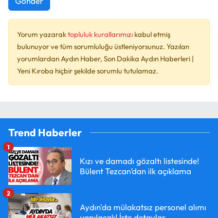
Gönder
Yorum yazarak
topluluk kurallarımızı
kabul etmiş
bulunuyor ve tüm sorumluluğu üstleniyorsunuz. Yazılan
yorumlardan Aydın Haber, Son Dakika Aydın Haberleri |
Yeni Kıroba hiçbir şekilde sorumlu tutulamaz.
Trend Haberler
1
Kızı ve damadı gözaltı listesinde!
Bülent Tezcan’dan ilk açıklama
2
Aydın'da mülakatsız personel alımı
yapılacak! İşte detaylar...