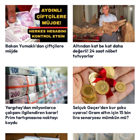
Bakan Yumaklı'dan çiftçilere
Altından kat be kat daha
müjde
değerli! 24 saat nöbet
tutuyorlar
Yargıtay'dan milyonlarca
Selçuk Geçer'den kur şoku
çalışanı ilgilendiren karar!
uyarısı! Gram altın için 15 bin
Prim tartışmasına noktayı
lira senaryosu mümkün mü?
koydu