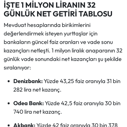
İŞTE 1 MİLYON LİRANIN 32
GÜNLÜK NET GETİRİ TABLOSU
Mevduat hesaplarında birikimlerini
değerlendirmek isteyen yurttaşlar için
bankaların güncel faiz oranları ve vade sonu
kazançları netleşti. 1 milyon liralık anaparanın 32
günlük vade sonundaki net kazançları şu şekilde
sıralanıyor:
Denizbank:
Yüzde 43,25 faiz oranıyla 31 bin
282 lira net kazanç.
Odea Bank:
Yüzde 42,5 faiz oranıyla 30 bin
740 lira net kazanç.
Akbank:
Yüzde 42 faiz oranıyla 30 bin 378