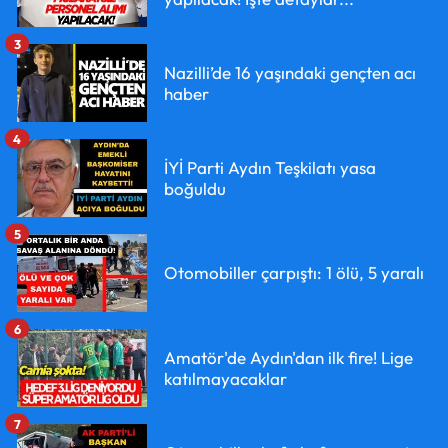
3
Nazilli’de 16 yaşındaki gençten acı
haber
4
İYİ Parti Aydın Teşkilatı yasa
boğuldu
5
Otomobiller çarpıştı: 1 ölü, 5 yaralı
6
Amatör'de Aydın'dan ilk fire! Lige
katılmayacaklar
7