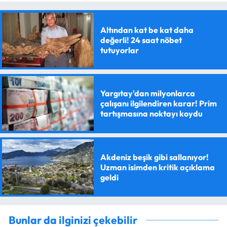
Altından kat be kat daha
değerli! 24 saat nöbet
tutuyorlar
Yargıtay'dan milyonlarca
çalışanı ilgilendiren karar! Prim
tartışmasına noktayı koydu
Akdeniz beşik gibi sallanıyor!
Uzman isimden kritik açıklama
geldi
Bunlar da ilginizi çekebilir