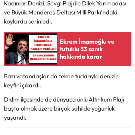
Kadınlar Denizi, Sevgi Plajı ile Dilek Yarımadası
ve Büyük Menderes Deltası Milli Parkı'ndaki
koylarda serinledi.
Ekrem İmamoğlu ve
tutuklu 53 sanık
hakkında karar
Bazı vatandaşlar da tekne turlarıyla denizin
keyfini çıkardı.
Didim ilçesinde de dünyaca ünlü Altınkum Plajı
başta olmak üzere birçok sahilde yoğunluk
yaşandı.