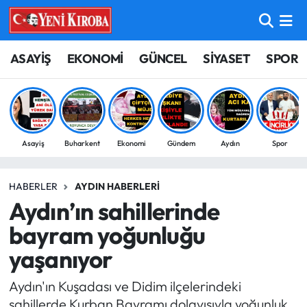
ASAYİŞ
Aydın Nöbetçi Eczaneler
ASAYİŞ
EKONOMİ
GÜNCEL
SİYASET
SPOR
BİLİM-TEKNOLOJİ
Aydın Hava Durumu
ÇEVRE
Aydin Namaz Vakitleri
Asayiş
Buharkent
Ekonomi
Gündem
Aydın
Spor
DÜNYA
Aydın Trafik Yoğunluk Haritası
HABERLER
AYDIN HABERLERI
EĞİTİM
Süper Lig Puan Durumu ve Fikstür
Aydın’ın sahillerinde
EKONOMİ
Tüm Manşetler
bayram yoğunluğu
yaşanıyor
GÜNCEL
Son Dakika Haberleri
Aydın'ın Kuşadası ve Didim ilçelerindeki
GÜNDEM
Haber Arşivi
sahillerde Kurban Bayramı dolayısıyla yoğunluk