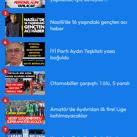
3
Nazilli’de 16 yaşındaki gençten acı
haber
4
İYİ Parti Aydın Teşkilatı yasa
boğuldu
5
Otomobiller çarpıştı: 1 ölü, 5 yaralı
6
Amatör'de Aydın'dan ilk fire! Lige
katılmayacaklar
7