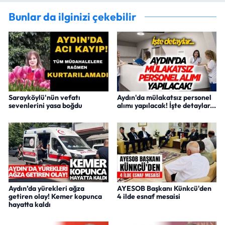
Bunlar da ilginizi çekebilir
Sarayköylü'nün vefatı
Aydın'da mülakatsız personel
sevenlerini yasa boğdu
alımı yapılacak! İşte detaylar...
Aydın’da yürekleri ağza
AYESOB Başkanı Künkcü'den
getiren olay! Kemer kopunca
4 ilde esnaf mesaisi
hayatta kaldı