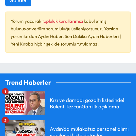
Gönder
Yorum yazarak
topluluk kurallarımızı
kabul etmiş
bulunuyor ve tüm sorumluluğu üstleniyorsunuz. Yazılan
yorumlardan Aydın Haber, Son Dakika Aydın Haberleri |
Yeni Kıroba hiçbir şekilde sorumlu tutulamaz.
Trend Haberler
1
Kızı ve damadı gözaltı listesinde!
Bülent Tezcan’dan ilk açıklama
2
Aydın'da mülakatsız personel alımı
yapılacak! İşte detaylar...