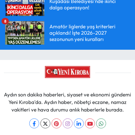
Kuşadası Belediyesi'nde ikinci
dalga operasyon!
8
Amatör liglerde yaş kriterleri
açıklandı! İşte 2026-2027
sezonunun yeni kuralları
Aydın son dakika haberleri, siyaset ve ekonomi gündemi
Yeni Kıroba'da. Aydın haber, nöbetçi eczane, namaz
vakitleri ve hava durumu anlık haberlerle burada.