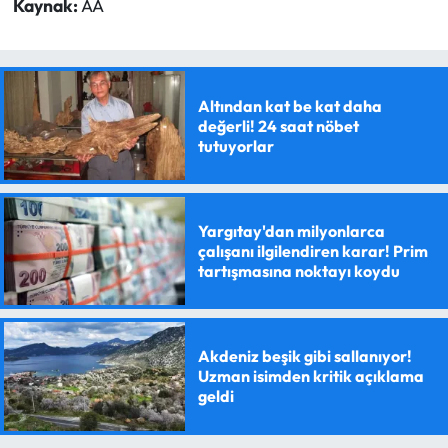
Kaynak:
AA
Altından kat be kat daha
değerli! 24 saat nöbet
tutuyorlar
Yargıtay'dan milyonlarca
çalışanı ilgilendiren karar! Prim
tartışmasına noktayı koydu
Akdeniz beşik gibi sallanıyor!
Uzman isimden kritik açıklama
geldi