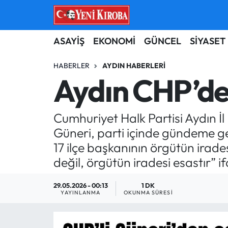
ASAYİŞ
Aydın Nöbetçi Eczaneler
ASAYİŞ
EKONOMİ
GÜNCEL
SİYASET
BİLİM-TEKNOLOJİ
Aydın Hava Durumu
HABERLER
AYDIN HABERLERI
Aydın CHP’de 
ÇEVRE
Aydin Namaz Vakitleri
Cumhuriyet Halk Partisi Aydın İ
DÜNYA
Aydın Trafik Yoğunluk Haritası
Güneri, parti içinde gündeme gel
EĞİTİM
Süper Lig Puan Durumu ve Fikstür
17 ilçe başkanının örgütün irad
değil, örgütün iradesi esastır” if
EKONOMİ
Tüm Manşetler
29.05.2026 - 00:13
1 DK
YAYINLANMA
OKUNMA SÜRESI
GÜNCEL
Son Dakika Haberleri
GÜNDEM
Haber Arşivi