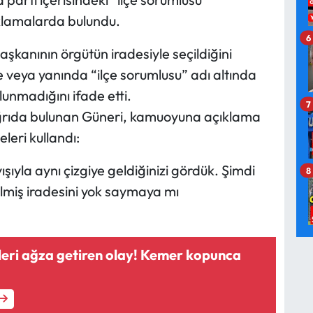
ıklamalarda bulundu.
6
aşkanının örgütün iradesiyle seçildiğini
 veya yanında “ilçe sorumlusu” adı altında
unmadığını ifade etti.
7
ağrıda bulunan Güneri, kamuoyuna açıklama
eleri kullandı:
ıyla aynı çizgiye geldiğinizi gördük. Şimdi
8
çilmiş iradesini yok saymaya mı
leri ağza getiren olay! Kemer kopunca