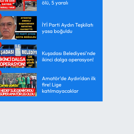
ölü, 5 yaralı
İYİ Parti Aydın Teşkilatı
yasa boğuldu
Kuşadası Belediyesi'nde
ikinci dalga operasyon!
Amatör'de Aydın'dan ilk
fire! Lige
katılmayacaklar