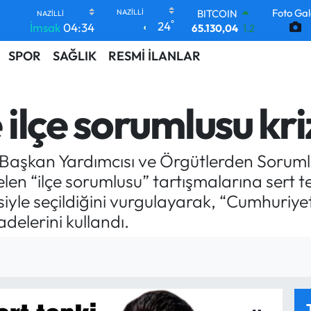
Foto Gal
BITCOIN
°
24
İmsak
04:34
65.130,04
1.2
DOLAR
SPOR
SAĞLIK
RESMİ İLANLAR
47,7106
0.17
EURO
55,1652
0.27
STERLİN
ilçe sorumlusu kri
64,4046
0.35
GRAM ALTIN
6648.99
2.59
l Başkan Yardımcısı ve Örgütlerden Soruml
BİST100
13.773
-19
en “ilçe sorumlusu” tartışmalarına sert te
esiyle seçildiğini vurgulayarak, “Cumhuriy
adelerini kullandı.