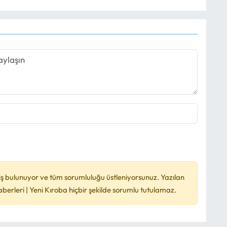
ş bulunuyor ve tüm sorumluluğu üstleniyorsunuz. Yazılan
rleri | Yeni Kıroba hiçbir şekilde sorumlu tutulamaz.