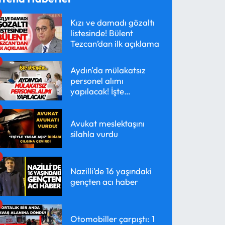
Kızı ve damadı gözaltı
listesinde! Bülent
Tezcan’dan ilk açıklama
Aydın'da mülakatsız
personel alımı
yapılacak! İşte
detaylar...
Avukat meslektaşını
silahla vurdu
Nazilli’de 16 yaşındaki
gençten acı haber
Otomobiller çarpıştı: 1