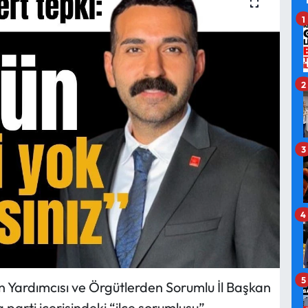
1
2
3
4
5
an Yardımcısı ve Örgütlerden Sorumlu İl Başkan
arti içerisindeki “ilçe sorumlusu”