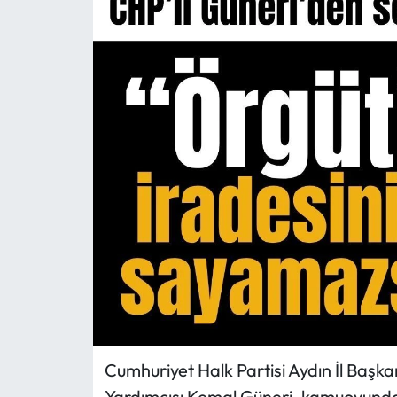
MAGAZİN
SAĞLIK
SİYASET
SPOR
TARIM
TURİZM
YAŞAM
RESMİ İLANLAR
Cumhuriyet Halk Partisi Aydın İl Başk
HABER İLAN
Yardımcısı Kemal Güneri, kamuoyunda p