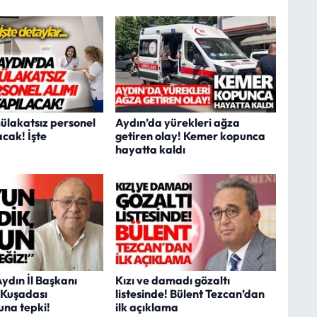
ülakatsız personel
Aydın’da yürekleri ağza
acak! İşte
getiren olay! Kemer kopunca
hayatta kaldı
Aydın İl Başkanı
Kızı ve damadı gözaltı
 Kuşadası
listesinde! Bülent Tezcan’dan
na tepki!
ilk açıklama