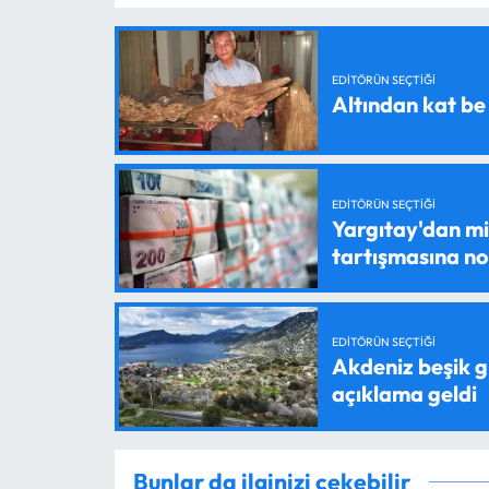
EDITÖRÜN SEÇTIĞI
Altından kat be
EDITÖRÜN SEÇTIĞI
Yargıtay'dan mil
tartışmasına n
EDITÖRÜN SEÇTIĞI
Akdeniz beşik g
açıklama geldi
Bunlar da ilginizi çekebilir