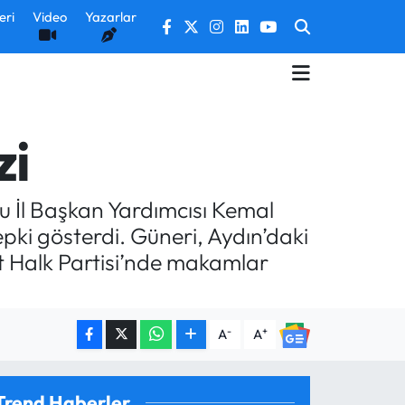
eri
Video
Yazarlar
zi
u İl Başkan Yardımcısı Kemal
pki gösterdi. Güneri, Aydın’daki
et Halk Partisi’nde makamlar
-
+
A
A
Trend Haberler