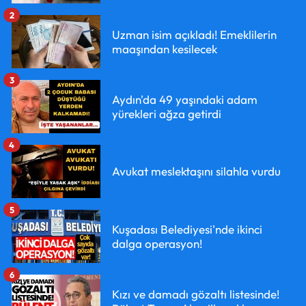
2
Uzman isim açıkladı! Emeklilerin
maaşından kesilecek
3
Aydın'da 49 yaşındaki adam
yürekleri ağza getirdi
4
Avukat meslektaşını silahla vurdu
5
Kuşadası Belediyesi'nde ikinci
dalga operasyon!
6
Kızı ve damadı gözaltı listesinde!