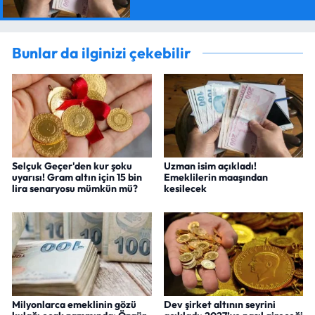
Bunlar da ilginizi çekebilir
Selçuk Geçer'den kur şoku
Uzman isim açıkladı!
uyarısı! Gram altın için 15 bin
Emeklilerin maaşından
lira senaryosu mümkün mü?
kesilecek
Milyonlarca emeklinin gözü
Dev şirket altının seyrini