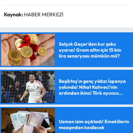
Kaynak:
HABER MERKEZİ
Selçuk Geçer'den kur şoku
uyarısı! Gram altın için 15 bin
lira senaryosu mümkün mü?
Beşiktaş'ın genç yıldızı İspanya
yolunda! Nihat Kahveci'nin
ardından ikinci Türk oyuncu
olacak
Uzman isim açıkladı! Emeklilerin
maaşından kesilecek