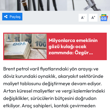
Paylaş
-
+
A
A
Milyonlarca emeklinin
gözü kulağı ocak
zammında: Özgür
Erdursun canlı yayında
rakam verdi
Brent petrol varil fiyatlarındaki yön arayışı ve
döviz kurundaki oynaklık, akaryakıt sektöründe
maliyet tablosunu değiştirmeye devam ediyor.
Artan küresel maliyetler ve vergi kalemlerindeki
değişiklikler, sürücülerin bütçesini doğrudan
etkiliyor. Araç sahipleri, kontak çevirmeden