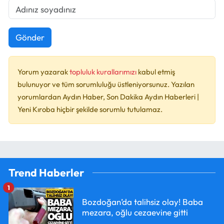
Gönder
Yorum yazarak
topluluk kurallarımızı
kabul etmiş
bulunuyor ve tüm sorumluluğu üstleniyorsunuz. Yazılan
yorumlardan Aydın Haber, Son Dakika Aydın Haberleri |
Yeni Kıroba hiçbir şekilde sorumlu tutulamaz.
Trend Haberler
1
Bozdoğan’da talihsiz olay! Baba
mezara, oğlu cezaevine gitti