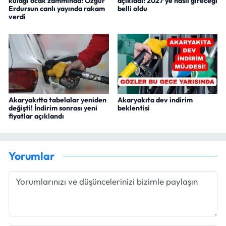
kulağı ocak zammında: Özgür
açıkladı: 2027’ye nasıl gireceği
Erdursun canlı yayında rakam
belli oldu
verdi
Akaryakıtta tabelalar yeniden
Akaryakıta dev indirim
değişti! İndirim sonrası yeni
beklentisi
fiyatlar açıklandı
Yorumlar