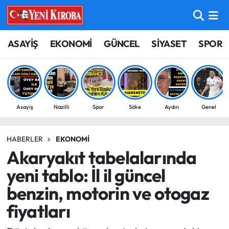
ASAYİŞ
Aydın Nöbetçi Eczaneler
ASAYİŞ
EKONOMİ
GÜNCEL
SİYASET
SPOR
BİLİM-TEKNOLOJİ
Aydın Hava Durumu
ÇEVRE
Aydin Namaz Vakitleri
Asayiş
Nazilli
Spor
Söke
Aydın
Genel
DÜNYA
Aydın Trafik Yoğunluk Haritası
HABERLER
EKONOMI
EĞİTİM
Süper Lig Puan Durumu ve Fikstür
Akaryakıt tabelalarında
EKONOMİ
Tüm Manşetler
yeni tablo: İl il güncel
benzin, motorin ve otogaz
GÜNCEL
Son Dakika Haberleri
fiyatları
GÜNDEM
Haber Arşivi