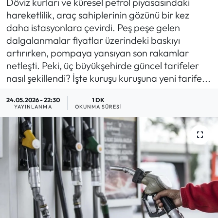
Döviz kurları ve küresel petrol piyasasındaki
hareketlilik, araç sahiplerinin gözünü bir kez
MAGAZİN
daha istasyonlara çevirdi. Peş peşe gelen
dalgalanmalar fiyatlar üzerindeki baskıyı
SAĞLIK
artırırken, pompaya yansıyan son rakamlar
netleşti. Peki, üç büyükşehirde güncel tarifeler
SİYASET
nasıl şekillendi? İşte kuruşu kuruşuna yeni tarife...
SPOR
24.05.2026 - 22:30
1 DK
YAYINLANMA
OKUNMA SÜRESI
TARIM
TURİZM
YAŞAM
RESMİ İLANLAR
HABER İLAN