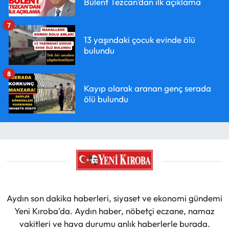
Bülent Tezcan’dan ilk açıklama
7
13 yaşındaki çocuk evinde ölü
bulundu
8
Kayıp olarak aranan genç serada
ölü bulundu
Aydın son dakika haberleri, siyaset ve ekonomi gündemi
Yeni Kıroba'da. Aydın haber, nöbetçi eczane, namaz
vakitleri ve hava durumu anlık haberlerle burada.