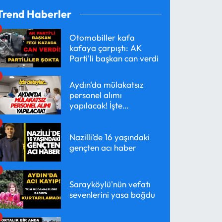
Trend Haberler
Otomobiller kafa
kafaya çarpıştı: AK
Parti'li başkan can verdi
Aydın'da mülakatsız
personel alımı
yapılacak! İşte
detaylar...
Nazilli’de 16 yaşındaki
gençten acı haber
Sarayköylü'nün vefatı
sevenlerini yasa boğdu