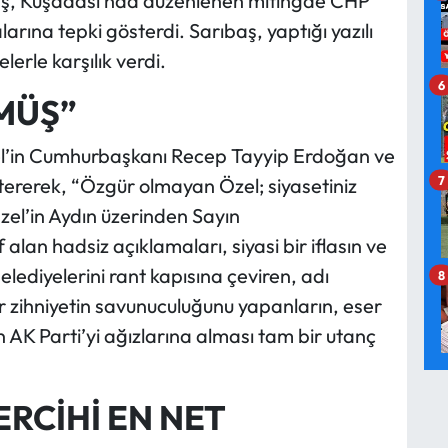
ıbaş, Kuşadası’nda düzenlenen mitingde CHP
rına tepki gösterdi. Sarıbaş, yaptığı yazılı
lerle karşılık verdi.
6
MÜŞ”
el’in Cumhurbaşkanı Recep Tayyip Erdoğan ve
7
stererek, “Özgür olmayan Özel; siyasetiniz
el’in Aydın üzerinden Sayın
lan hadsiz açıklamaları, siyasi bir iflasın ve
elediyelerini rant kapısına çeviren, adı
8
ir zihniyetin savunuculuğunu yapanların, eser
 AK Parti’yi ağızlarına alması tam bir utanç
RCİHİ EN NET