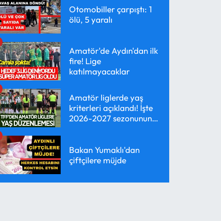
Otomobiller çarpıştı: 1
ölü, 5 yaralı
Amatör'de Aydın'dan ilk
fire! Lige
katılmayacaklar
Amatör liglerde yaş
kriterleri açıklandı! İşte
2026-2027 sezonunun
yeni kuralları
Bakan Yumaklı'dan
çiftçilere müjde