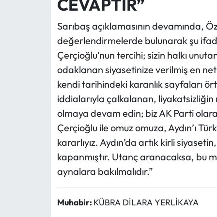
CEVAPTIR”
Sarıbaş açıklamasının devamında, Öz
değerlendirmelerde bulunarak şu ifadele
Çerçioğlu’nun tercihi; sizin halkı unut
odaklanan siyasetinize verilmiş en n
kendi tarihindeki karanlık sayfaları örtb
iddialarıyla çalkalanan, liyakatsizliği
olmaya devam edin; biz AK Parti olarak
Çerçioğlu ile omuz omuza, Aydın’ı Türki
kararlıyız. Aydın’da artık kirli siyaseti
kapanmıştır. Utanç aranacaksa, bu mill
aynalara bakılmalıdır.”
Muhabir:
KÜBRA DİLARA YERLİKAYA