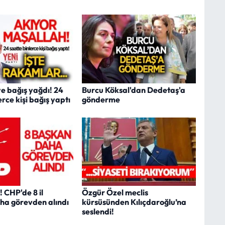
ye bağış yağdı! 24
Burcu Köksal'dan Dedetaş'a
erce kişi bağış yaptı
gönderme
 CHP'de 8 il
Özgür Özel meclis
ha görevden alındı
kürsüsünden Kılıçdaroğlu’na
seslendi!