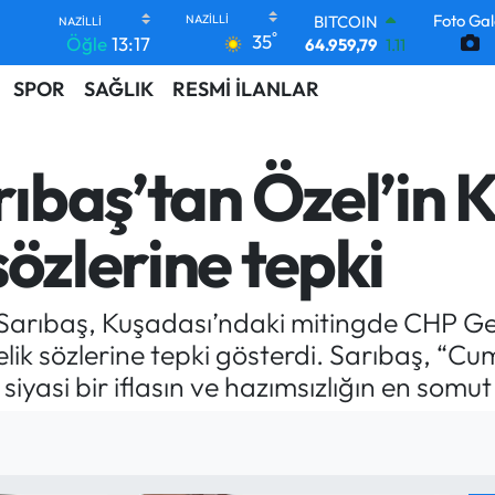
BITCOIN
Foto Gal
64.959,79
1.11
°
35
Öğle
13:17
DOLAR
47,7436
0.18
SPOR
SAĞLIK
RESMİ İLANLAR
EURO
55,2510
0.32
STERLİN
arıbaş’tan Özel’in 
64,4811
0.38
GRAM ALTIN
6660.55
0.03
sözlerine tepki
BİST100
13.779
-14
a Sarıbaş, Kuşadası’ndaki mitingde CHP G
k sözlerine tepki gösterdi. Sarıbaş, “Cu
iyasi bir iflasın ve hazımsızlığın en somut 