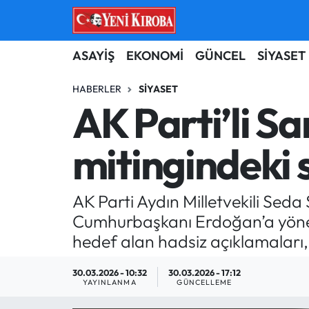
ASAYİŞ
Aydın Nöbetçi Eczaneler
ASAYİŞ
EKONOMİ
GÜNCEL
SİYASET
BİLİM-TEKNOLOJİ
Aydın Hava Durumu
HABERLER
SIYASET
AK Parti’li S
ÇEVRE
Aydin Namaz Vakitleri
mitingindeki 
DÜNYA
Aydın Trafik Yoğunluk Haritası
EĞİTİM
Süper Lig Puan Durumu ve Fikstür
AK Parti Aydın Milletvekili Sed
Cumhurbaşkanı Erdoğan’a yöneli
EKONOMİ
Tüm Manşetler
hedef alan hadsiz açıklamaları, s
GÜNCEL
Son Dakika Haberleri
30.03.2026 - 10:32
30.03.2026 - 17:12
YAYINLANMA
GÜNCELLEME
GÜNDEM
Haber Arşivi