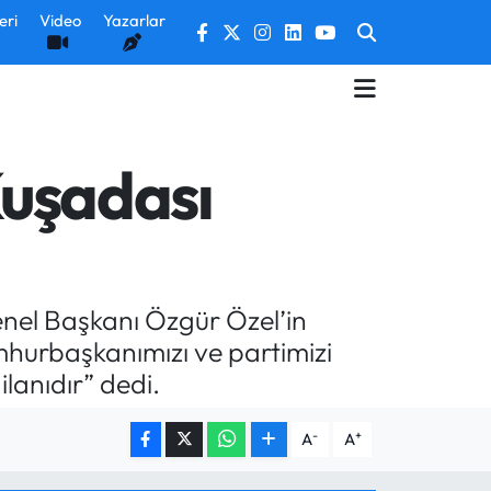
eri
Video
Yazarlar
Kuşadası
enel Başkanı Özgür Özel’in
mhurbaşkanımızı ve partimizi
ilanıdır” dedi.
-
+
A
A