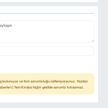
ş bulunuyor ve tüm sorumluluğu üstleniyorsunuz. Yazılan
rleri | Yeni Kıroba hiçbir şekilde sorumlu tutulamaz.