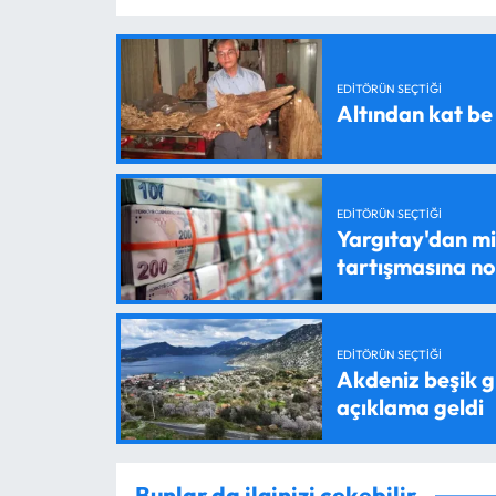
EDITÖRÜN SEÇTIĞI
Altından kat be
EDITÖRÜN SEÇTIĞI
Yargıtay'dan mil
tartışmasına n
EDITÖRÜN SEÇTIĞI
Akdeniz beşik g
açıklama geldi
Bunlar da ilginizi çekebilir