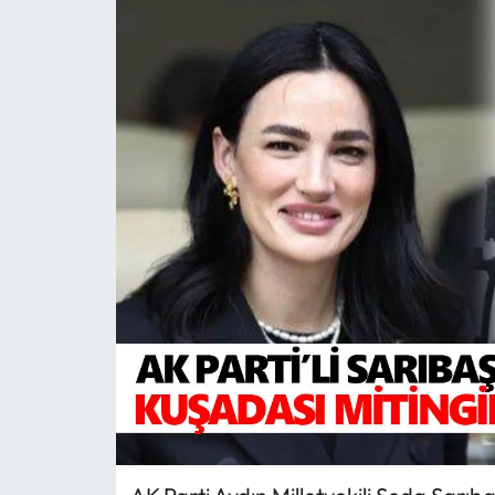
MAGAZİN
SAĞLIK
SİYASET
SPOR
TARIM
TURİZM
YAŞAM
RESMİ İLANLAR
HABER İLAN