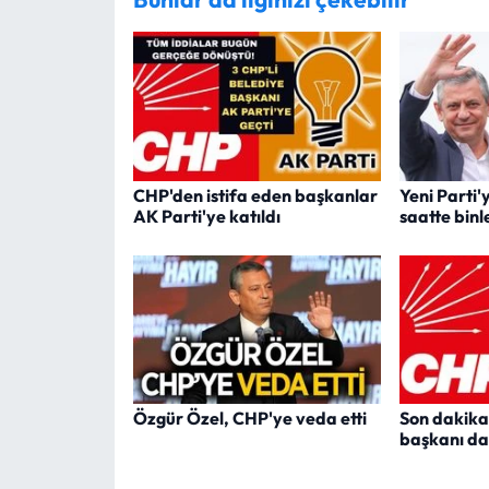
CHP'den istifa eden başkanlar
Yeni Parti'
AK Parti'ye katıldı
saatte binl
Özgür Özel, CHP'ye veda etti
Son dakika!
başkanı da