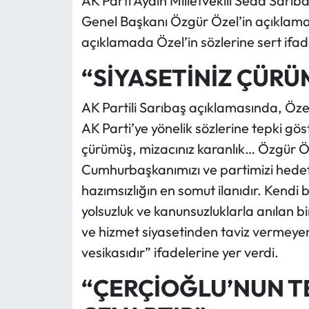
AK Parti Aydın Milletvekili Seda Sar
Genel Başkanı Özgür Özel’in açıklamala
açıklamada Özel’in sözlerine sert ifade
“SİYASETİNİZ ÇÜRÜ
AK Partili Sarıbaş açıklamasında, Öz
AK Parti’ye yönelik sözlerine tepki gö
çürümüş, mizacınız karanlık… Özgür Öz
Cumhurbaşkanımızı ve partimizi hedef a
hazımsızlığın en somut ilanıdır. Kendi b
yolsuzluk ve kanunsuzluklarla anılan b
ve hizmet siyasetinden taviz vermeyen
vesikasıdır” ifadelerine yer verdi.
“ÇERÇİOĞLU’NUN TE