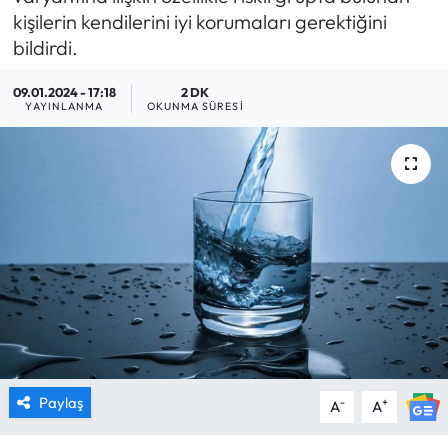
kişilerin kendilerini iyi korumaları gerektiğini
MAGAZİN
bildirdi.
SAĞLIK
09.01.2024 - 17:18
2 DK
YAYINLANMA
OKUNMA SÜRESI
SİYASET
SPOR
TARIM
TURİZM
YAŞAM
RESMİ İLANLAR
Paylaş
-
+
A
A
HABER İLAN