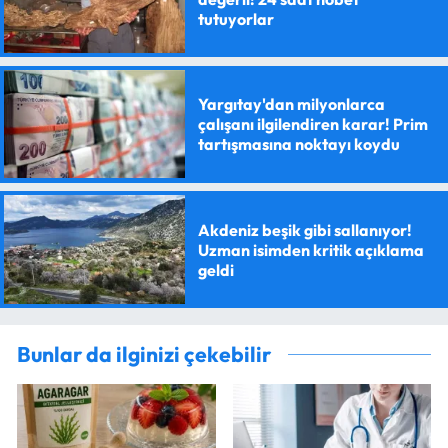
tutuyorlar
Yargıtay'dan milyonlarca
çalışanı ilgilendiren karar! Prim
tartışmasına noktayı koydu
Akdeniz beşik gibi sallanıyor!
Uzman isimden kritik açıklama
geldi
Bunlar da ilginizi çekebilir