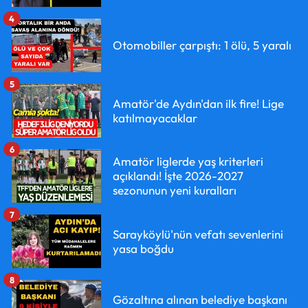
4
Otomobiller çarpıştı: 1 ölü, 5 yaralı
5
Amatör'de Aydın'dan ilk fire! Lige
katılmayacaklar
6
Amatör liglerde yaş kriterleri
açıklandı! İşte 2026-2027
sezonunun yeni kuralları
7
Sarayköylü'nün vefatı sevenlerini
yasa boğdu
8
Gözaltına alınan belediye başkanı