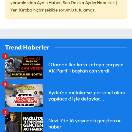
yorumlardan Aydın Haber, Son Dakika Aydın Haberleri |
Yeni Kıroba hiçbir şekilde sorumlu tutulamaz.
Trend Haberler
1
Otomobiller kafa kafaya çarpıştı:
AK Parti'li başkan can verdi
2
Aydın'da mülakatsız personel alımı
yapılacak! İşte detaylar...
3
Nazilli’de 16 yaşındaki gençten acı
haber