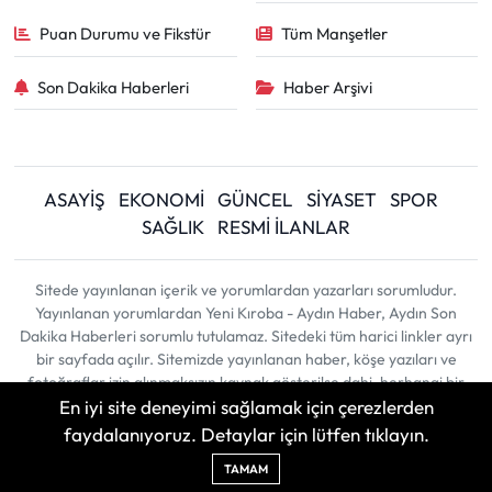
Puan Durumu ve Fikstür
Tüm Manşetler
Son Dakika Haberleri
Haber Arşivi
ASAYİŞ
EKONOMİ
GÜNCEL
SİYASET
SPOR
SAĞLIK
RESMİ İLANLAR
Sitede yayınlanan içerik ve yorumlardan yazarları sorumludur.
Yayınlanan yorumlardan Yeni Kıroba - Aydın Haber, Aydın Son
Dakika Haberleri sorumlu tutulamaz. Sitedeki tüm harici linkler ayrı
bir sayfada açılır. Sitemizde yayınlanan haber, köşe yazıları ve
fotoğraflar izin alınmaksızın kaynak gösterilse dahi, herhangi bir
En iyi site deneyimi sağlamak için çerezlerden
ortamda kullanılamaz ve yayınlanamaz
faydalanıyoruz. Detaylar için lütfen tıklayın.
Haber Yazılımı:
TE Bilişim
| Copyright © 2026
TAMAM