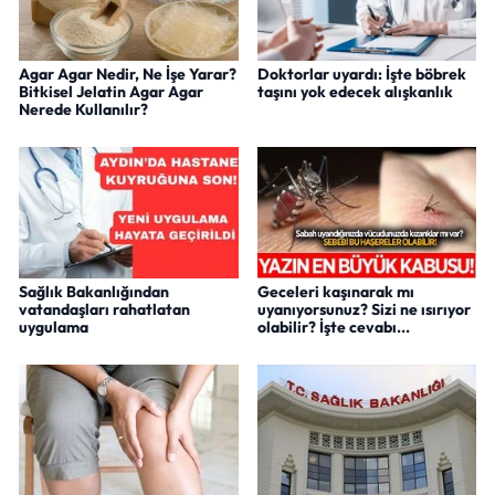
Agar Agar Nedir, Ne İşe Yarar?
Doktorlar uyardı: İşte böbrek
Bitkisel Jelatin Agar Agar
taşını yok edecek alışkanlık
Nerede Kullanılır?
Sağlık Bakanlığından
Geceleri kaşınarak mı
vatandaşları rahatlatan
uyanıyorsunuz? Sizi ne ısırıyor
uygulama
olabilir? İşte cevabı...