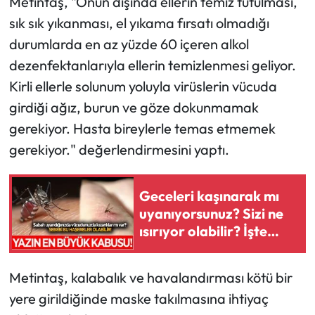
Metintaş, "Onun dışında ellerin temiz tutulması,
sık sık yıkanması, el yıkama fırsatı olmadığı
durumlarda en az yüzde 60 içeren alkol
dezenfektanlarıyla ellerin temizlenmesi geliyor.
Kirli ellerle solunum yoluyla virüslerin vücuda
girdiği ağız, burun ve göze dokunmamak
gerekiyor. Hasta bireylerle temas etmemek
gerekiyor." değerlendirmesini yaptı.
Geceleri kaşınarak mı
uyanıyorsunuz? Sizi ne
ısırıyor olabilir? İşte
cevabı...
Metintaş, kalabalık ve havalandırması kötü bir
yere girildiğinde maske takılmasına ihtiyaç