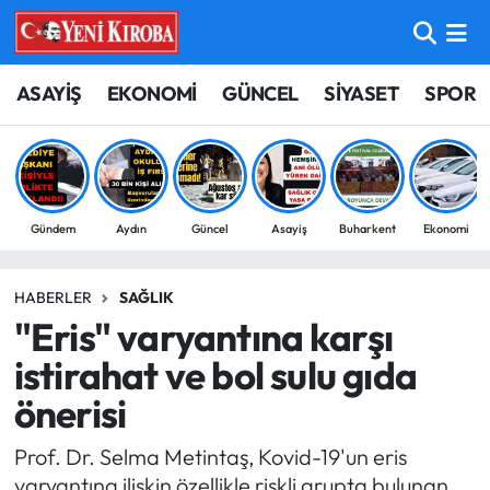
ASAYİŞ
Aydın Nöbetçi Eczaneler
ASAYİŞ
EKONOMİ
GÜNCEL
SİYASET
SPOR
BİLİM-TEKNOLOJİ
Aydın Hava Durumu
ÇEVRE
Aydin Namaz Vakitleri
Gündem
Aydın
Güncel
Asayiş
Buharkent
Ekonomi
DÜNYA
Aydın Trafik Yoğunluk Haritası
HABERLER
SAĞLIK
EĞİTİM
Süper Lig Puan Durumu ve Fikstür
"Eris" varyantına karşı
EKONOMİ
Tüm Manşetler
istirahat ve bol sulu gıda
önerisi
GÜNCEL
Son Dakika Haberleri
Prof. Dr. Selma Metintaş, Kovid-19'un eris
GÜNDEM
Haber Arşivi
varyantına ilişkin özellikle riskli grupta bulunan