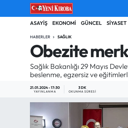
ASAYİŞ
Aydın Nöbetçi Eczaneler
ASAYİŞ
EKONOMİ
GÜNCEL
SİYASET
BİLİM-TEKNOLOJİ
Aydın Hava Durumu
HABERLER
SAĞLIK
Obezite merkez
ÇEVRE
Aydin Namaz Vakitleri
Sağlık Bakanlığı 29 Mayıs Devle
DÜNYA
Aydın Trafik Yoğunluk Haritası
beslenme, egzersiz ve eğitimlerl
EĞİTİM
Süper Lig Puan Durumu ve Fikstür
21.01.2024 - 17:30
3 DK
YAYINLANMA
OKUNMA SÜRESI
EKONOMİ
Tüm Manşetler
GÜNCEL
Son Dakika Haberleri
GÜNDEM
Haber Arşivi