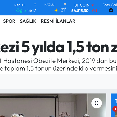
Foto Gal
DOLAR
°
21
Öğle
13:17
47,7436
0.18
EURO
SPOR
SAĞLIK
RESMİ İLANLAR
55,2510
0.32
STERLİN
64,4811
0.38
GRAM ALTIN
i 5 yılda 1,5 ton z
6660.55
0
BİST100
13.779
-14
t Hastanesi Obezite Merkezi, 2019'dan bu
BITCOIN
64.815,30
-0.1
e toplam 1,5 tonun üzerinde kilo vermesini
1