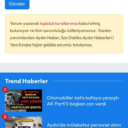
Gönder
Yorum yazarak
topluluk kurallarımızı
kabul etmiş
bulunuyor ve tüm sorumluluğu üstleniyorsunuz. Yazılan
yorumlardan Aydın Haber, Son Dakika Aydın Haberleri |
Yeni Kıroba hiçbir şekilde sorumlu tutulamaz.
Trend Haberler
1
Otomobiller kafa kafaya çarpıştı:
AK Parti'li başkan can verdi
2
Aydın'da mülakatsız personel alımı