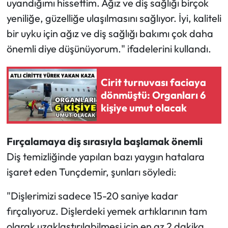
uyandığımı hissettim. Ağız ve diş sağlığı birçok
yeniliğe, güzelliğe ulaşılmasını sağlıyor. İyi, kaliteli
bir uyku için ağız ve diş sağlığı bakımı çok daha
önemli diye düşünüyorum." ifadelerini kullandı.
Cirit turnuvası faciaya
dönmüştü: Organları 6
kişiye umut olacak
Fırçalamaya diş sırasıyla başlamak önemli
Diş temizliğinde yapılan bazı yaygın hatalara
işaret eden Tunçdemir, şunları söyledi:
"Dişlerimizi sadece 15-20 saniye kadar
fırçalıyoruz. Dişlerdeki yemek artıklarının tam
olarak uzaklaştırılabilmesi için en az 2 dakika