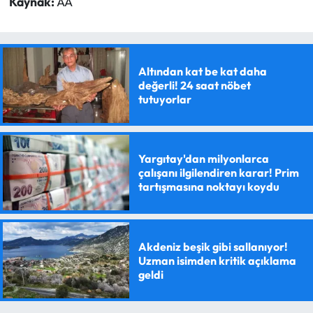
Kaynak:
AA
Altından kat be kat daha
değerli! 24 saat nöbet
tutuyorlar
Yargıtay'dan milyonlarca
çalışanı ilgilendiren karar! Prim
tartışmasına noktayı koydu
Akdeniz beşik gibi sallanıyor!
Uzman isimden kritik açıklama
geldi