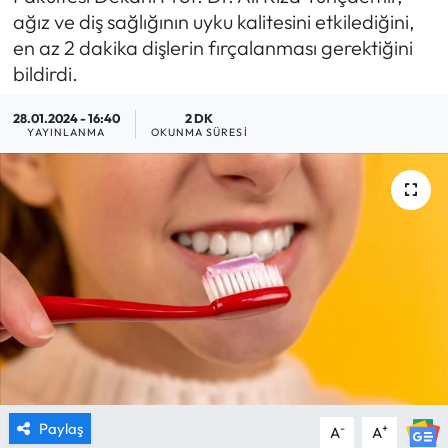
ağız ve diş sağlığının uyku kalitesini etkilediğini,
MAGAZİN
en az 2 dakika dişlerin fırçalanması gerektiğini
bildirdi.
SAĞLIK
28.01.2024 - 16:40
2 DK
YAYINLANMA
OKUNMA SÜRESI
SİYASET
SPOR
TARIM
TURİZM
YAŞAM
RESMİ İLANLAR
Paylaş
-
+
A
A
HABER İLAN