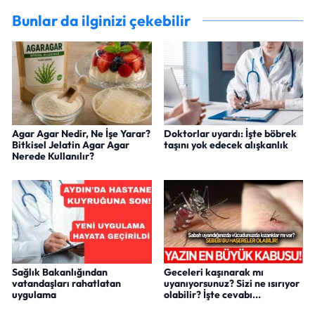
Bunlar da ilginizi çekebilir
Agar Agar Nedir, Ne İşe Yarar?
Doktorlar uyardı: İşte böbrek
Bitkisel Jelatin Agar Agar
taşını yok edecek alışkanlık
Nerede Kullanılır?
Sağlık Bakanlığından
Geceleri kaşınarak mı
vatandaşları rahatlatan
uyanıyorsunuz? Sizi ne ısırıyor
uygulama
olabilir? İşte cevabı...