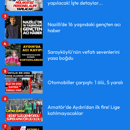
yapılacak! İşte detaylar...
3
Nazilli’de 16 yaşındaki gençten acı
haber
4
Sarayköylü'nün vefatı sevenlerini
yasa boğdu
5
Otomobiller çarpıştı: 1 ölü, 5 yaralı
6
Amatör'de Aydın'dan ilk fire! Lige
katılmayacaklar
7