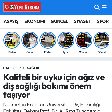
ASAYİŞ
Aydın Nöbetçi Eczaneler
ASAYİŞ
EKONOMİ
GÜNCEL
SİYASET
SPOR
BİLİM-TEKNOLOJİ
Aydın Hava Durumu
ÇEVRE
Aydin Namaz Vakitleri
Didim
Genel
Efeler
Aydın
Gündem
Güncel
DÜNYA
Aydın Trafik Yoğunluk Haritası
HABERLER
SAĞLIK
EĞİTİM
Süper Lig Puan Durumu ve Fikstür
Kaliteli bir uyku için ağız ve
EKONOMİ
Tüm Manşetler
diş sağlığı bakımı önem
taşıyor
GÜNCEL
Son Dakika Haberleri
Necmettin Erbakan Üniversitesi Diş Hekimliği
GÜNDEM
Haber Arşivi
Fakültesi Dekanı Prof. Dr. Ali Rıza Tunçdemir,