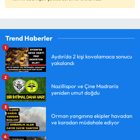
Trend Haberler
1
Aydın'da 2 kişi kovalamaca sonucu
yakalandı
2
Nazillispor ve Çine Madran'a
yeniden umut doğdu
3
Orman yangınına ekipler havadan
ve karadan müdahale ediyor
4