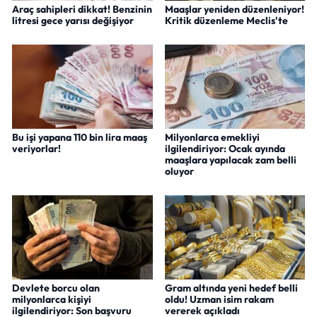
Araç sahipleri dikkat! Benzinin
Maaşlar yeniden düzenleniyor!
litresi gece yarısı değişiyor
Kritik düzenleme Meclis'te
Bu işi yapana 110 bin lira maaş
Milyonlarca emekliyi
veriyorlar!
ilgilendiriyor: Ocak ayında
maaşlara yapılacak zam belli
oluyor
Devlete borcu olan
Gram altında yeni hedef belli
milyonlarca kişiyi
oldu! Uzman isim rakam
ilgilendiriyor: Son başvuru
vererek açıkladı