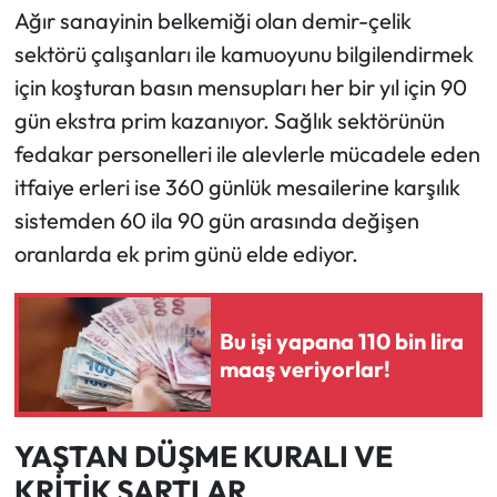
Ağır sanayinin belkemiği olan demir-çelik
sektörü çalışanları ile kamuoyunu bilgilendirmek
için koşturan basın mensupları her bir yıl için 90
gün ekstra prim kazanıyor. Sağlık sektörünün
fedakar personelleri ile alevlerle mücadele eden
itfaiye erleri ise 360 günlük mesailerine karşılık
sistemden 60 ila 90 gün arasında değişen
oranlarda ek prim günü elde ediyor.
Bu işi yapana 110 bin lira
maaş veriyorlar!
YAŞTAN DÜŞME KURALI VE
KRİTİK ŞARTLAR