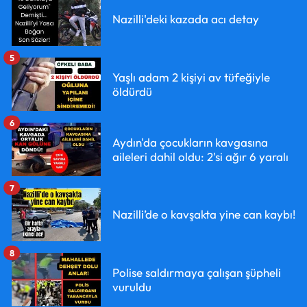
Nazilli'deki kazada acı detay
5
Yaşlı adam 2 kişiyi av tüfeğiyle
öldürdü
6
Aydın'da çocukların kavgasına
aileleri dahil oldu: 2'si ağır 6 yaralı
7
Nazilli’de o kavşakta yine can kaybı!
8
Polise saldırmaya çalışan şüpheli
vuruldu