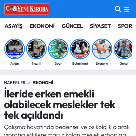
ASAYİŞ
Aydın Nöbetçi Eczaneler
ASAYİŞ
EKONOMİ
GÜNCEL
SİYASET
SPOR
BİLİM-TEKNOLOJİ
Aydın Hava Durumu
ÇEVRE
Aydin Namaz Vakitleri
Aydın
Nazilli
Spor
Buharkent
Ekonomi
Genel
DÜNYA
Aydın Trafik Yoğunluk Haritası
HABERLER
EKONOMI
EĞİTİM
Süper Lig Puan Durumu ve Fikstür
İleride erken emekli
EKONOMİ
Tüm Manşetler
olabilecek meslekler tek
tek açıklandı
GÜNCEL
Son Dakika Haberleri
Çalışma hayatında bedensel ve psikolojik olarak
GÜNDEM
Haber Arşivi
yıpratıcı etkilere maruz kalan meslek erbapları