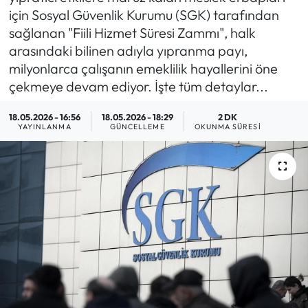
için Sosyal Güvenlik Kurumu (SGK) tarafından
MAGAZİN
sağlanan "Fiili Hizmet Süresi Zammı", halk
arasındaki bilinen adıyla yıpranma payı,
SAĞLIK
milyonlarca çalışanın emeklilik hayallerini öne
çekmeye devam ediyor. İşte tüm detaylar...
SİYASET
18.05.2026 - 16:56
18.05.2026 - 18:29
2 DK
YAYINLANMA
GÜNCELLEME
OKUNMA SÜRESI
SPOR
TARIM
TURİZM
YAŞAM
RESMİ İLANLAR
HABER İLAN