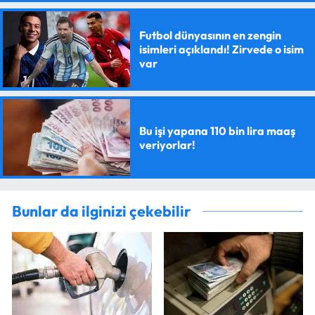
Futbol dünyasının en zengin
isimleri açıklandı! Zirvede o isim
var
Bu işi yapana 110 bin lira maaş
veriyorlar!
Bunlar da ilginizi çekebilir