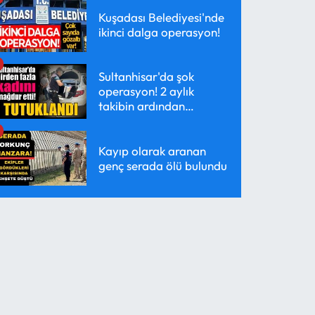
Kuşadası Belediyesi'nde
ikinci dalga operasyon!
Sultanhisar'da şok
operasyon! 2 aylık
takibin ardından
yakalandı
Kayıp olarak aranan
genç serada ölü bulundu