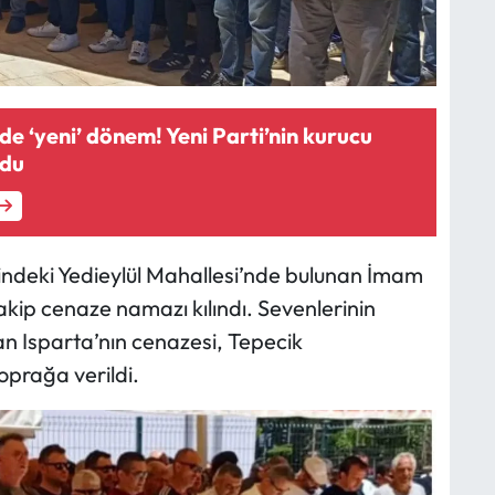
de ‘yeni’ dönem! Yeni Parti’nin kurucu
ldu
esindeki Yedieylül Mahallesi’nde bulunan İmam
ip cenaze namazı kılındı. Sevenlerinin
n Isparta’nın cenazesi, Tepecik
oprağa verildi.