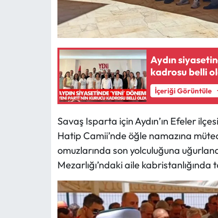
Aydın siyasetin
kadrosu belli o
İçeriği Görüntüle
Savaş Isparta için Aydın’ın Efeler ilç
Hatip Camii’nde öğle namazına müteak
omuzlarında son yolculuğuna uğurlana
Mezarlığı’ndaki aile kabristanlığında t