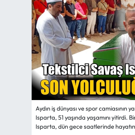
MAGAZİN
SAĞLIK
SİYASET
SPOR
TARIM
TURİZM
YAŞAM
Aydın iş dünyası ve spor camiasının ya
Isparta, 51 yaşında yaşamını yitirdi. 
RESMİ İLANLAR
Isparta, dün gece saatlerinde hayatını
HABER İLAN