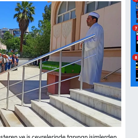
7
8
österen ve iş çevrelerinde tanınan isimlerden