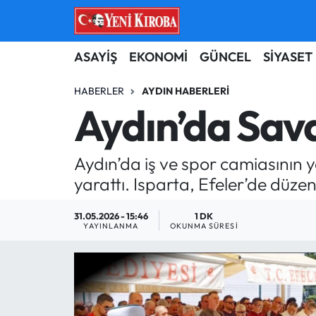
ASAYİŞ
Aydın Nöbetçi Eczaneler
ASAYİŞ
EKONOMİ
GÜNCEL
SİYASET
BİLİM-TEKNOLOJİ
Aydın Hava Durumu
HABERLER
AYDIN HABERLERI
Aydın’da Sava
ÇEVRE
Aydin Namaz Vakitleri
Aydın’da iş ve spor camiasının y
DÜNYA
Aydın Trafik Yoğunluk Haritası
yarattı. Isparta, Efeler’de düz
EĞİTİM
Süper Lig Puan Durumu ve Fikstür
31.05.2026 - 15:46
1 DK
YAYINLANMA
OKUNMA SÜRESI
EKONOMİ
Tüm Manşetler
GÜNCEL
Son Dakika Haberleri
GÜNDEM
Haber Arşivi