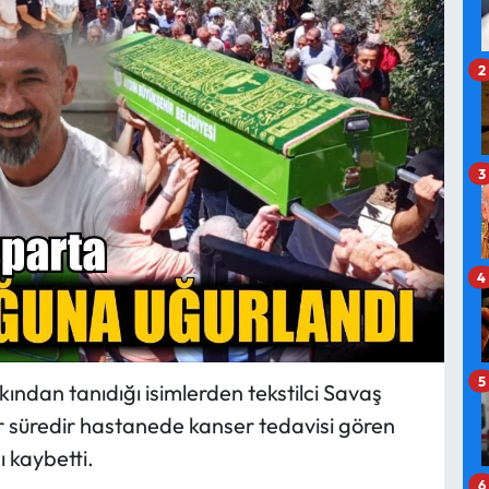
2
3
4
5
kından tanıdığı isimlerden tekstilci Savaş
Bir süredir hastanede kanser tedavisi gören
 kaybetti.
6