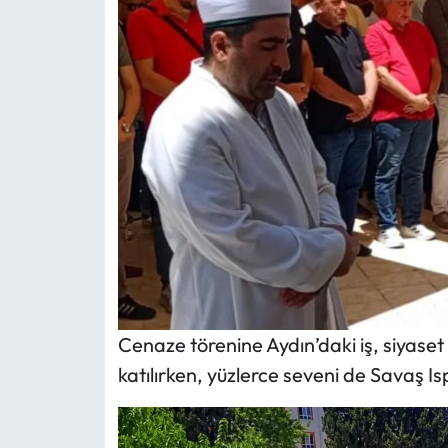
Cenaze törenine Aydın’daki iş, siyase
katılırken, yüzlerce seveni de Savaş Is