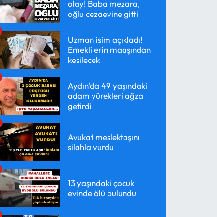
olay! Baba mezara,
oğlu cezaevine gitti
Uzman isim açıkladı!
Emeklilerin maaşından
kesilecek
Aydın'da 49 yaşındaki
adam yürekleri ağza
getirdi
Avukat meslektaşını
silahla vurdu
13 yaşındaki çocuk
evinde ölü bulundu