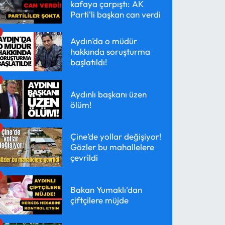
kafaya çarpıştı: AK
Parti'li başkan can verdi
Aydın’da o müdür
hakkında soruşturma
başlatıldı!
Aydınlı başkanı üzen
ölüm!
Çine’de yollar değişiyor!
Gözler bu mahallelere
çevrildi
Bakan Yumaklı'dan
çiftçilere müjde