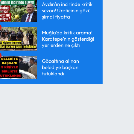
Aydın’ın incirinde kritik
sezon! Üreticinin gözü
şimdi fiyatta
Muğla’da kritik arama!
Karatepe’nin gösterdiği
yerlerden ne çıktı
Gözaltına alınan
belediye başkanı
tutuklandı