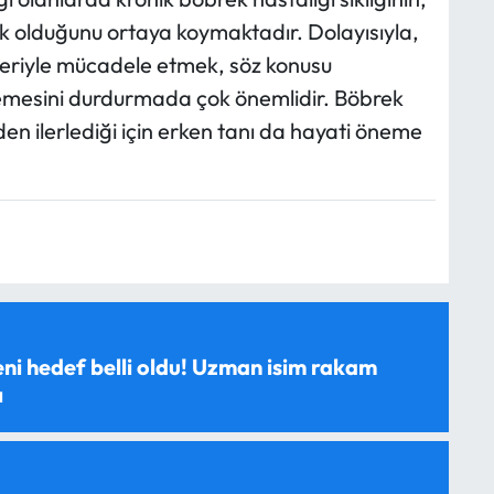
 olduğunu ortaya koymaktadır. Dolayısıyla,
rleriyle mücadele etmek, söz konusu
emesini durdurmada çok önemlidir. Böbrek
en ilerlediği için erken tanı da hayati öneme
ni hedef belli oldu! Uzman isim rakam
ı