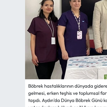
MAGAZİN
SAĞLIK
SİYASET
SPOR
TARIM
TURİZM
YAŞAM
Böbrek hastalıklarının dünyada gidere
gelmesi, erken teşhis ve toplumsal fa
RESMİ İLANLAR
taşıdı. Aydın’da Dünya Böbrek Günü k
HABER İLAN