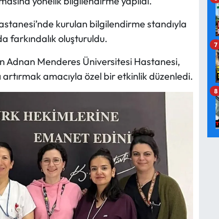
asına yönelik bilgilendirme yapıldı.
stanesi’nde kurulan bilgilendirme standıyla
 farkındalık oluşturuldu.
7
 Adnan Menderes Üniversitesi Hastanesi,
 artırmak amacıyla özel bir etkinlik düzenledi.
8