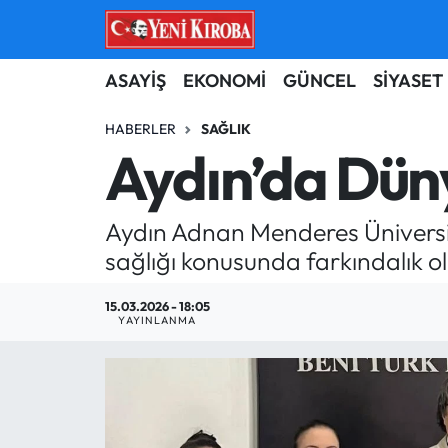
ASAYİŞ
Aydın Nöbetçi Eczaneler
ASAYİŞ
EKONOMİ
GÜNCEL
SİYASET
BİLİM-TEKNOLOJİ
Aydın Hava Durumu
HABERLER
SAĞLIK
Aydın’da Düny
ÇEVRE
Aydin Namaz Vakitleri
Aydın Adnan Menderes Üniversit
DÜNYA
Aydın Trafik Yoğunluk Haritası
sağlığı konusunda farkındalık o
EĞİTİM
Süper Lig Puan Durumu ve Fikstür
15.03.2026 - 18:05
YAYINLANMA
EKONOMİ
Tüm Manşetler
GÜNCEL
Son Dakika Haberleri
GÜNDEM
Haber Arşivi