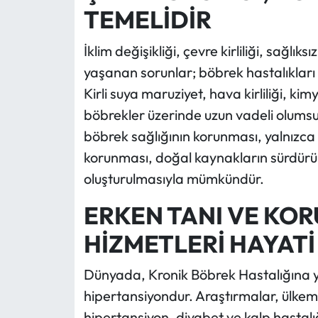
TEMELİDİR
İklim değişikliği, çevre kirliliği, sağl
yaşanan sorunlar; böbrek hastalıkları r
Kirli suya maruziyet, hava kirliliği, k
böbrekler üzerinde uzun vadeli olumsu
böbrek sağlığının korunması, yalnızca 
korunması, doğal kaynakların sürdürüle
oluşturulmasıyla mümkündür.
ERKEN TANI VE KO
HİZMETLERİ HAYATİ
Dünyada, Kronik Böbrek Hastalığına y
hipertansiyondur. Araştırmalar, ülkem
hipertansiyon, diyabet ve kalp hastalığ