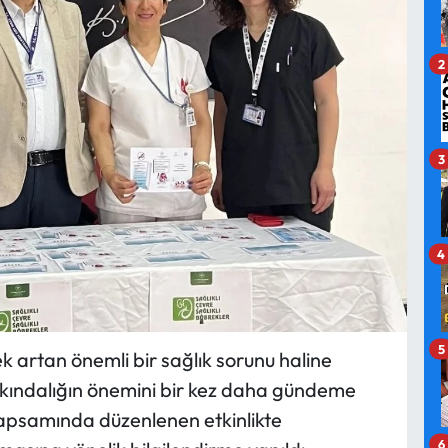
2
3
4
5
k artan önemli bir sağlık sorunu haline
rkındalığın önemini bir kez daha gündeme
apsamında düzenlenen etkinlikte
6