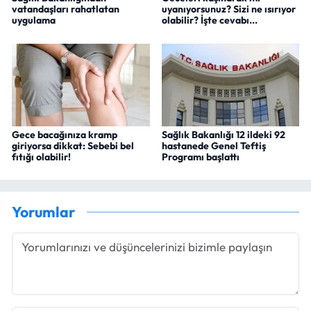
vatandaşları rahatlatan
uyanıyorsunuz? Sizi ne ısırıyor
uygulama
olabilir? İşte cevabı...
Gece bacağınıza kramp
Sağlık Bakanlığı 12 ildeki 92
giriyorsa dikkat: Sebebi bel
hastanede Genel Teftiş
fıtığı olabilir!
Programı başlattı
Yorumlar