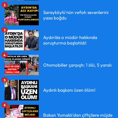
2
Sarayköylü'nün vefatı sevenlerini
yasa boğdu
3
Aydın’da o müdür hakkında
soruşturma başlatıldı!
4
Otomobiller çarpıştı: 1 ölü, 5 yaralı
5
Aydınlı başkanı üzen ölüm!
6
Bakan Yumaklı'dan çiftçilere müjde