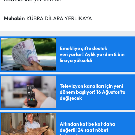
Muhabir:
KÜBRA DİLARA YERLİKAYA
Emekliye çifte destek
veriyorlar! Aylık yardım 8 bin
liraya yükseldi
Televizyon kanalları için yeni
dönem başlıyor! 16 Ağustos'ta
değişecek
Altından kat be kat daha
değerli! 24 saat nöbet