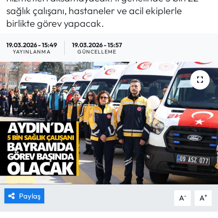
sağlık çalışanı, hastaneler ve acil ekiplerle
MAGAZİN
birlikte görev yapacak.
SAĞLIK
19.03.2026 - 15:49
19.03.2026 - 15:57
YAYINLANMA
GÜNCELLEME
SİYASET
SPOR
TARIM
TURİZM
YAŞAM
RESMİ İLANLAR
Paylaş
-
+
A
A
HABER İLAN