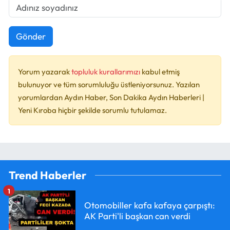
Gönder
Yorum yazarak
topluluk kurallarımızı
kabul etmiş
bulunuyor ve tüm sorumluluğu üstleniyorsunuz. Yazılan
yorumlardan Aydın Haber, Son Dakika Aydın Haberleri |
Yeni Kıroba hiçbir şekilde sorumlu tutulamaz.
Trend Haberler
1
Otomobiller kafa kafaya çarpıştı:
AK Parti'li başkan can verdi