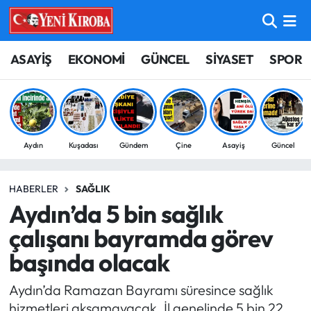
ASAYİŞ
Aydın Nöbetçi Eczaneler
ASAYİŞ
EKONOMİ
GÜNCEL
SİYASET
SPOR
BİLİM-TEKNOLOJİ
Aydın Hava Durumu
ÇEVRE
Aydin Namaz Vakitleri
Aydın
Kuşadası
Gündem
Çine
Asayiş
Güncel
DÜNYA
Aydın Trafik Yoğunluk Haritası
HABERLER
SAĞLIK
EĞİTİM
Süper Lig Puan Durumu ve Fikstür
Aydın’da 5 bin sağlık
EKONOMİ
Tüm Manşetler
çalışanı bayramda görev
başında olacak
GÜNCEL
Son Dakika Haberleri
Aydın’da Ramazan Bayramı süresince sağlık
GÜNDEM
Haber Arşivi
hizmetleri aksamayacak. İl genelinde 5 bin 22