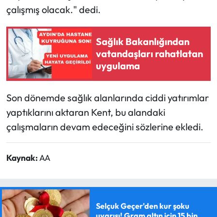
çalışmış olacak." dedi.
Sağlık Bakanlığından
vatandaşları rahatlatan
uygulama
Son dönemde sağlık alanlarında ciddi yatırımlar
yaptıklarını aktaran Kent, bu alandaki
çalışmaların devam edeceğini sözlerine ekledi.
Kaynak:
AA
Selçuk Geçer'den kur şoku
uyarısı! Gram altın için 15 bin