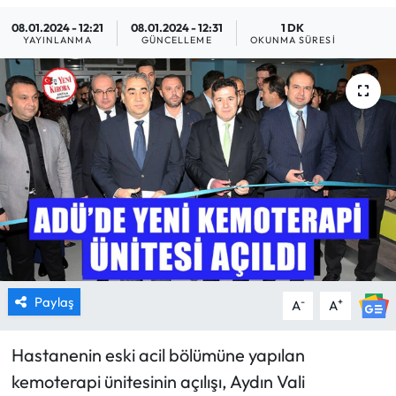
08.01.2024 - 12:21
08.01.2024 - 12:31
1 DK
MAGAZİN
YAYINLANMA
GÜNCELLEME
OKUNMA SÜRESI
SAĞLIK
SİYASET
SPOR
TARIM
TURİZM
YAŞAM
Paylaş
-
+
A
A
RESMİ İLANLAR
Hastanenin eski acil bölümüne yapılan
kemoterapi ünitesinin açılışı, Aydın Vali
HABER İLAN