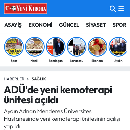
ASAYİŞ
Aydın Nöbetçi Eczaneler
ASAYİŞ
EKONOMİ
GÜNCEL
SİYASET
SPOR
BİLİM-TEKNOLOJİ
Aydın Hava Durumu
ÇEVRE
Aydin Namaz Vakitleri
Spor
Nazilli
Bozdoğan
Karacasu
Ekonomi
Aydın
DÜNYA
Aydın Trafik Yoğunluk Haritası
HABERLER
SAĞLIK
EĞİTİM
Süper Lig Puan Durumu ve Fikstür
ADÜ'de yeni kemoterapi
EKONOMİ
Tüm Manşetler
ünitesi açıldı
Aydın Adnan Menderes Üniversitesi
GÜNCEL
Son Dakika Haberleri
Hastanesinde yeni kemoterapi ünitesinin açılışı
yapıldı.
GÜNDEM
Haber Arşivi