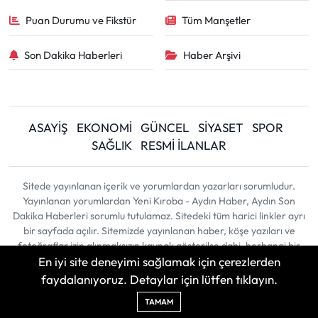
Puan Durumu ve Fikstür
Tüm Manşetler
Son Dakika Haberleri
Haber Arşivi
ASAYİŞ
EKONOMİ
GÜNCEL
SİYASET
SPOR
SAĞLIK
RESMİ İLANLAR
Sitede yayınlanan içerik ve yorumlardan yazarları sorumludur.
Yayınlanan yorumlardan Yeni Kıroba - Aydın Haber, Aydın Son
Dakika Haberleri sorumlu tutulamaz. Sitedeki tüm harici linkler ayrı
bir sayfada açılır. Sitemizde yayınlanan haber, köşe yazıları ve
fotoğraflar izin alınmaksızın kaynak gösterilse dahi, herhangi bir
En iyi site deneyimi sağlamak için çerezlerden
ortamda kullanılamaz ve yayınlanamaz
faydalanıyoruz. Detaylar için lütfen tıklayın.
Haber Yazılımı:
TE Bilişim
| Copyright © 2026
TAMAM