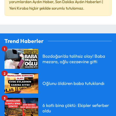
yorumlardan Aydın Haber, Son Dakika Aydın Haberleri |
Yeni Kıroba hiçbir şekilde sorumlu tutulamaz.
Trend Haberler
1
Bozdoğan’da talihsiz olay! Baba
mezara, oğlu cezaevine gitti
2
Oğlunu öldüren baba tutuklandı
3
6 katlı bina çöktü: Ekipler seferber
oldu