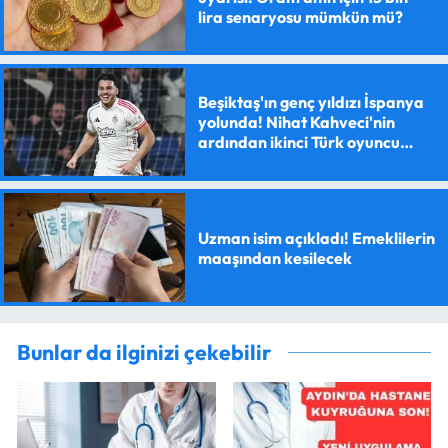
lira senaryosu mümkün mü?
Beşiktaş'ın genç yıldızı İspanya
yolunda! Nihat Kahveci'nin
ardından ikinci Türk oyuncu
olacak
Uzman isim açıkladı! Emeklilerin
maaşından kesilecek
Bunlar da ilginizi çekebilir