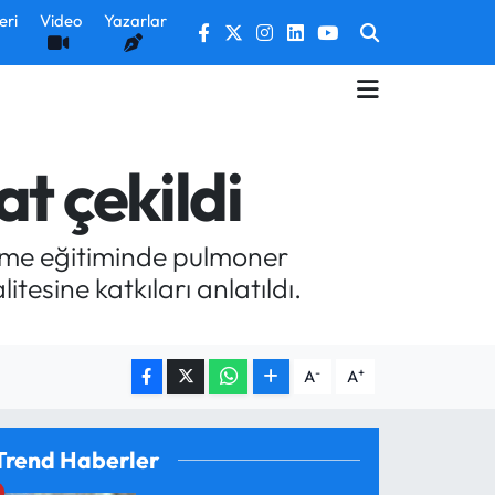
eri
Video
Yazarlar
t çekildi
rme eğitiminde pulmoner
esine katkıları anlatıldı.
-
+
A
A
Trend Haberler