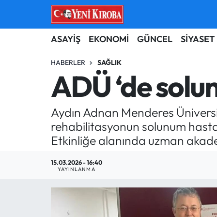
ASAYİŞ
Aydın Nöbetçi Eczaneler
ASAYİŞ
EKONOMİ
GÜNCEL
SİYASET
BİLİM-TEKNOLOJİ
Aydın Hava Durumu
HABERLER
SAĞLIK
ADÜ ‘de solun
ÇEVRE
Aydin Namaz Vakitleri
Aydın Adnan Menderes Üniversit
DÜNYA
Aydın Trafik Yoğunluk Haritası
rehabilitasyonun solunum hastalı
EĞİTİM
Süper Lig Puan Durumu ve Fikstür
Etkinliğe alanında uzman akadem
EKONOMİ
Tüm Manşetler
15.03.2026 - 16:40
YAYINLANMA
GÜNCEL
Son Dakika Haberleri
GÜNDEM
Haber Arşivi