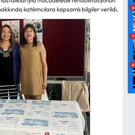
 hastalıklarıyla mücadelede rehabilitasyonun
6
kında katılımcılara kapsamlı bilgiler verildi.
7
8