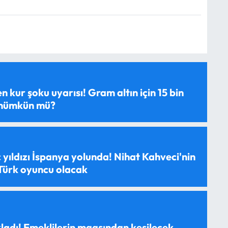
 kur şoku uyarısı! Gram altın için 15 bin
 mümkün mü?
 yıldızı İspanya yolunda! Nihat Kahveci'nin
 Türk oyuncu olacak
ladı! Emeklilerin maaşından kesilecek