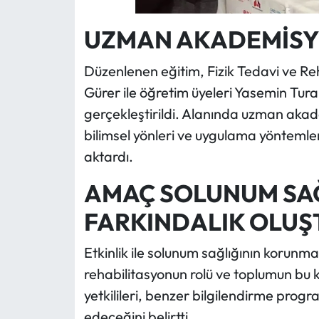
UZMAN AKADEMİSYE
Düzenlenen eğitim, Fizik Tedavi ve Re
Gürer ile öğretim üyeleri Yasemin Tura
gerçekleştirildi. Alanında uzman aka
bilimsel yönleri ve uygulama yöntemleri
aktardı.
AMAÇ SOLUNUM SA
FARKINDALIK OLU
Etkinlik ile solunum sağlığının korunm
rehabilitasyonun rolü ve toplumun bu 
yetkilileri, benzer bilgilendirme pro
edeceğini belirtti.