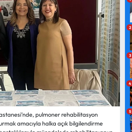
2
3
4
5
astanesi’nde, pulmoner rehabilitasyon
urmak amacıyla halka açık bilgilendirme