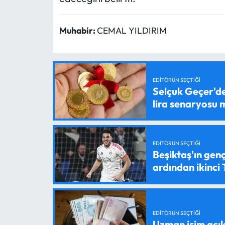
Muhabir:
CEMAL YILDIRIM
EDITÖRÜN SEÇTIĞI
Selçuk Geçer'den
lira senaryosu
EDITÖRÜN SEÇTIĞI
Beşiktaş'ın genç
ardından ikinci
EDITÖRÜN SEÇTIĞI
Uzman isim açık