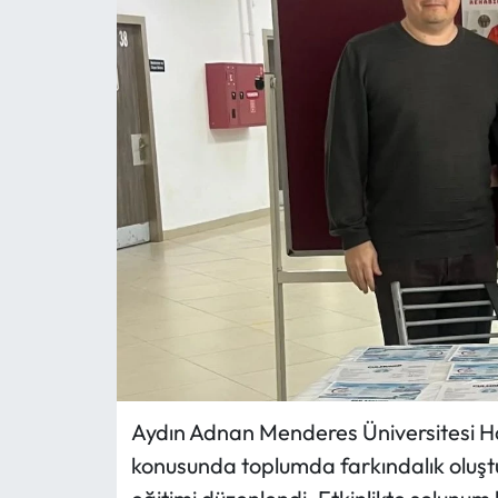
MAGAZİN
SAĞLIK
SİYASET
SPOR
TARIM
TURİZM
YAŞAM
Aydın Adnan Menderes Üniversitesi H
RESMİ İLANLAR
konusunda toplumda farkındalık oluşt
HABER İLAN