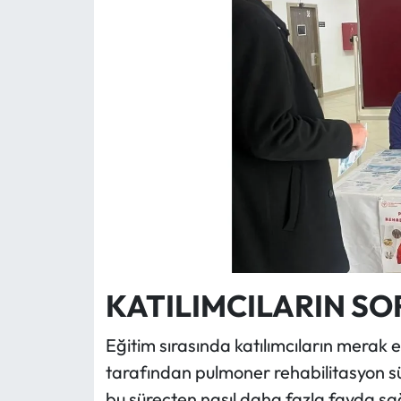
KATILIMCILARIN SO
Eğitim sırasında katılımcıların merak e
tarafından pulmoner rehabilitasyon sür
bu süreçten nasıl daha fazla fayda sa