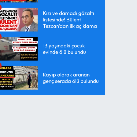
Kızı ve damadı gözaltı
listesinde! Bülent
Tezcan’dan ilk açıklama
13 yaşındaki çocuk
evinde ölü bulundu
Kayıp olarak aranan
genç serada ölü bulundu