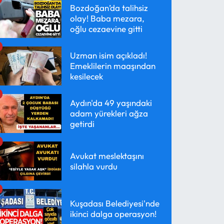
Bozdoğan’da talihsiz
olay! Baba mezara,
oğlu cezaevine gitti
Uzman isim açıkladı!
Emeklilerin maaşından
kesilecek
Aydın'da 49 yaşındaki
adam yürekleri ağza
getirdi
Avukat meslektaşını
silahla vurdu
Kuşadası Belediyesi'nde
ikinci dalga operasyon!