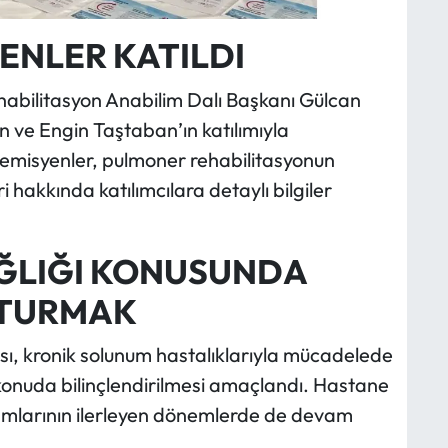
NLER KATILDI
habilitasyon Anabilim Dalı Başkanı Gülcan
n ve Engin Taştaban’ın katılımıyla
demisyenler, pulmoner rehabilitasyonun
 hakkında katılımcılara detaylı bilgiler
ĞLIĞI KONUSUNDA
ŞTURMAK
ası, kronik solunum hastalıklarıyla mücadelede
konuda bilinçlendirilmesi amaçlandı. Hastane
gramlarının ilerleyen dönemlerde de devam